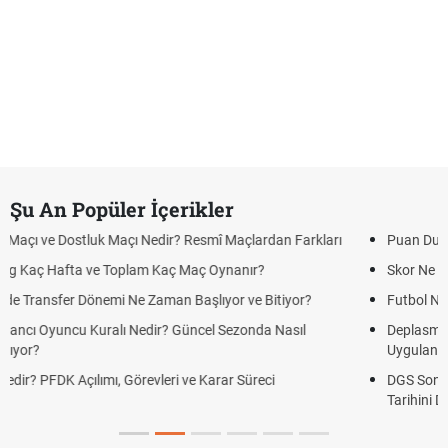
Şu An Popüler İçerikler
 Maçlardan Farkları
Puan Durumunda AG, OM ve Diğer Kısaltmalar 
nanır?
Skor Ne Demek? Sporda Skor ve Sonuç Kavraml
or ve Bitiyor?
Futbol Nasıl Oynanır? Temel Futbol Kuralları
ezonda Nasıl
Deplasman Golü Kuralı Nedir? Hangi Organiza
Uygulanıyor?
r Süreci
DGS Sonuçları Ne Zaman Açıklanacak 2026? 
Tarihini Duyurdu