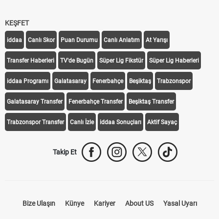
KEŞFET
iddaa
Canlı Skor
Puan Durumu
Canlı Anlatım
At Yarışı
Transfer Haberleri
TV'de Bugün
Süper Lig Fikstür
Süper Lig Haberleri
iddaa Programı
Galatasaray
Fenerbahçe
Beşiktaş
Trabzonspor
Galatasaray Transfer
Fenerbahçe Transfer
Beşiktaş Transfer
Trabzonspor Transfer
Canlı İzle
iddaa Sonuçları
Aktif Sayaç
Takip Et
Bize Ulaşın
Künye
Kariyer
About US
Yasal Uyarı