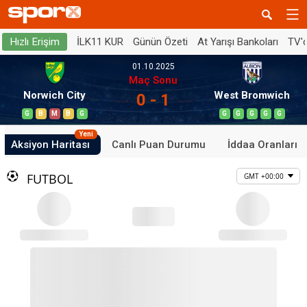
İLK11 KUR
Günün Özeti
At Yarışı Bankoları
TV'
Hızlı Erişim
01.10.2025
Maç Sonu
Norwich City
West Bromwich
0 - 1
G
B
M
B
G
G
G
G
G
G
Yeni
Aksiyon Haritası
Canlı Puan Durumu
İddaa Oranları
FUTBOL
GMT +00:00