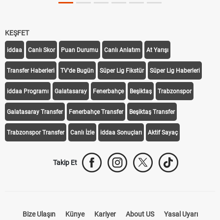
KEŞFET
iddaa
Canlı Skor
Puan Durumu
Canlı Anlatım
At Yarışı
Transfer Haberleri
TV'de Bugün
Süper Lig Fikstür
Süper Lig Haberleri
iddaa Programı
Galatasaray
Fenerbahçe
Beşiktaş
Trabzonspor
Galatasaray Transfer
Fenerbahçe Transfer
Beşiktaş Transfer
Trabzonspor Transfer
Canlı İzle
iddaa Sonuçları
Aktif Sayaç
Takip Et
Bize Ulaşın
Künye
Kariyer
About US
Yasal Uyarı