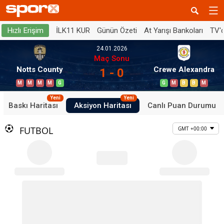
İLK11 KUR
Günün Özeti
At Yarışı Bankoları
TV'
Hızlı Erişim
24.01.2026
Maç Sonu
Notts County
Crewe Alexandra
1 - 0
M
M
M
M
G
G
M
B
B
M
Yeni
Yeni
Baskı Haritası
Aksiyon Haritası
Canlı Puan Durumu
FUTBOL
GMT +00:00