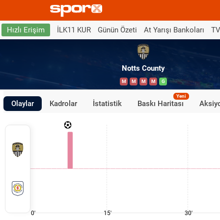
İLK11 KUR
Günün Özeti
At Yarışı Bankoları
TV
Hızlı Erişim
Notts County
M
M
M
M
G
Yeni
Olaylar
Kadrolar
İstatistik
Baskı Haritası
Aksiyo
0'
15'
30'