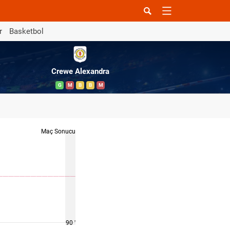
r
Basketbol
Crewe Alexandra
G
M
B
B
M
Maç Sonucu
90 '