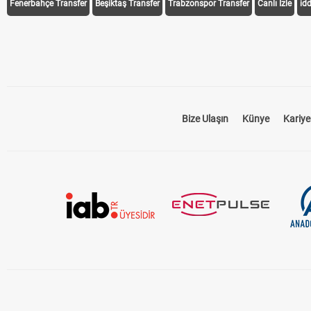
Fenerbahçe Transfer
Beşiktaş Transfer
Trabzonspor Transfer
Canlı İzle
id
Bize Ulaşın
Künye
Kariye