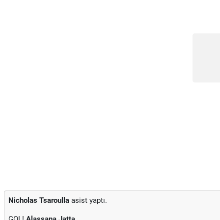
Nicholas Tsaroulla
asist yaptı.
GOL!
Alassana Jatta