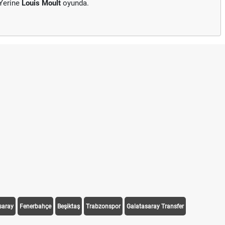
 Yerine
Louis Moult
oyunda.
saray
Fenerbahçe
Beşiktaş
Trabzonspor
Galatasaray Transfer