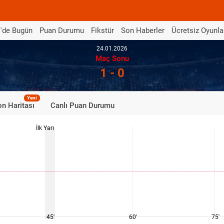
'de Bugün
Puan Durumu
Fikstür
Son Haberler
Ücretsiz Oyunla
24.01.2026
Maç Sonu
1 - 0
Yeni
n Haritası
Canlı Puan Durumu
İlk Yarı
45'
60'
75'