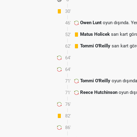
30'
Owen Lunt
oyun dışında. Ye
46'
Matus Holicek
sarı kart gör
52'
Tommi O'Reilly
sarı kart gö
62'
64'
64'
Tommi O'Reilly
oyun dışında
71'
Reece Hutchinson
oyun dışı
71'
76'
82'
86'