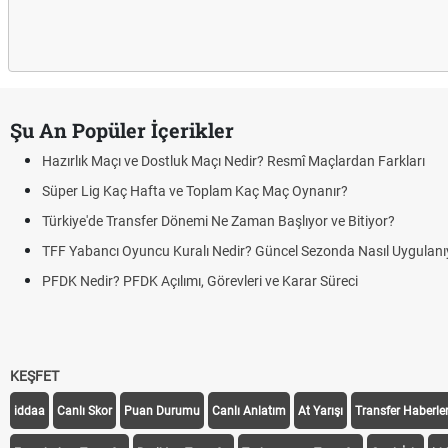
Şu An Popüler İçerikler
Hazırlık Maçı ve Dostluk Maçı Nedir? Resmî Maçlardan Farkları
Süper Lig Kaç Hafta ve Toplam Kaç Maç Oynanır?
Türkiye'de Transfer Dönemi Ne Zaman Başlıyor ve Bitiyor?
TFF Yabancı Oyuncu Kuralı Nedir? Güncel Sezonda Nasıl Uygulanı
PFDK Nedir? PFDK Açılımı, Görevleri ve Karar Süreci
KEŞFET
iddaa
Canlı Skor
Puan Durumu
Canlı Anlatım
At Yarışı
Transfer Haberler