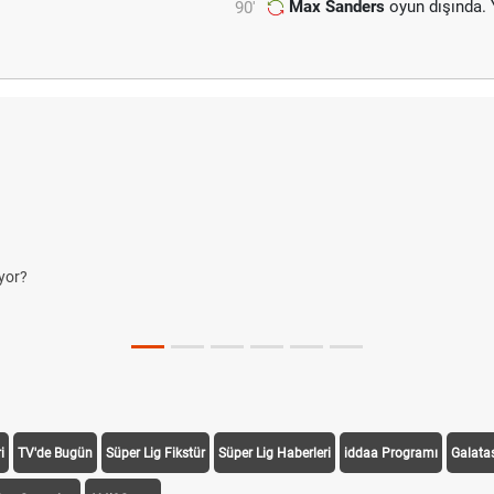
Max Sanders
oyun dışında.
90'
yor?
i
TV'de Bugün
Süper Lig Fikstür
Süper Lig Haberleri
iddaa Programı
Galata