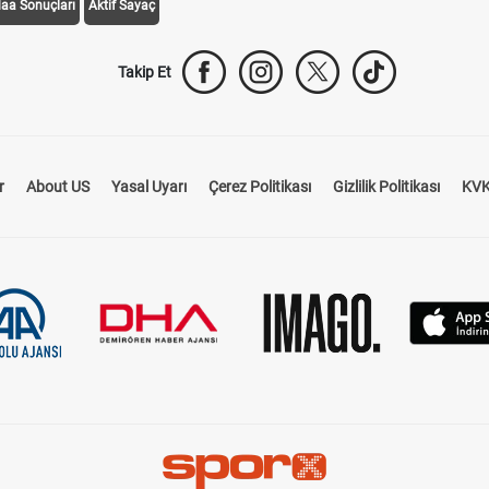
daa Sonuçları
Aktif Sayaç
Takip Et
r
About US
Yasal Uyarı
Çerez Politikası
Gizlilik Politikası
KVK