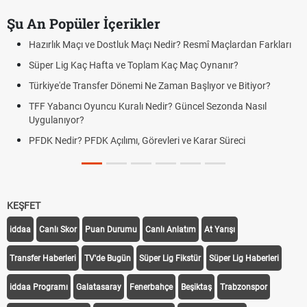
Şu An Popüler İçerikler
Hazırlık Maçı ve Dostluk Maçı Nedir? Resmî Maçlardan Farkları
Süper Lig Kaç Hafta ve Toplam Kaç Maç Oynanır?
Türkiye'de Transfer Dönemi Ne Zaman Başlıyor ve Bitiyor?
TFF Yabancı Oyuncu Kuralı Nedir? Güncel Sezonda Nasıl
Uygulanıyor?
PFDK Nedir? PFDK Açılımı, Görevleri ve Karar Süreci
KEŞFET
iddaa
Canlı Skor
Puan Durumu
Canlı Anlatım
At Yarışı
Transfer Haberleri
TV'de Bugün
Süper Lig Fikstür
Süper Lig Haberleri
iddaa Programı
Galatasaray
Fenerbahçe
Beşiktaş
Trabzonspor