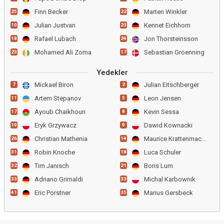
Finn Becker
Marten Winkler
25
22
Julian Justvan
Kennet Eichhorn
10
23
Rafael Lubach
Jon Thorsteinsson
18
24
Mohamed Ali Zoma
Sebastian Groenning
23
17
Yedekler
Mickael Biron
Julian Eitschberger
7
2
Artem Stepanov
Leon Jensen
11
5
Ayoub Chaikhoun
Kevin Sessa
17
8
Eryk Grzywacz
Dawid Kownacki
19
9
Christian Mathenia
Maurice Krattenmacher
26
14
Robin Knoche
Luca Schuler
31
18
Tim Janisch
Boris Lum
32
21
Adriano Grimaldi
Michal Karbownik
33
33
Eric Porstner
Marius Gersbeck
41
35