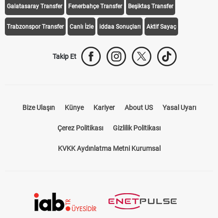
Galatasaray Transfer
Fenerbahçe Transfer
Beşiktaş Transfer
Trabzonspor Transfer
Canlı İzle
iddaa Sonuçları
Aktif Sayaç
Takip Et
Bize Ulaşın
Künye
Kariyer
About US
Yasal Uyarı
Çerez Politikası
Gizlilik Politikası
KVKK Aydınlatma Metni Kurumsal