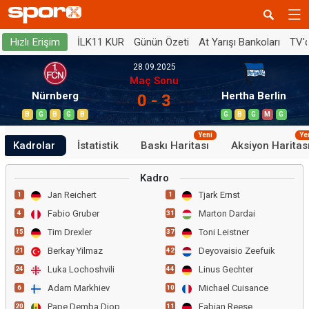
İLK11 KUR
Günün Özeti
At Yarışı Bankoları
TV'
Hızlı Erişim
28.09.2025
Maç Sonu
Nürnberg
Hertha Berlin
0 - 3
B
G
B
G
B
G
B
G
M
G
Yeni
Ye
Kadrolar
İstatistik
Baskı Haritası
Aksiyon Haritas
Kadro
Jan Reichert
Tjark Ernst
1
1
Fabio Gruber
Marton Dardai
4
31
Tim Drexler
Toni Leistner
15
37
Berkay Yilmaz
Deyovaisio Zeefuik
21
42
Luka Lochoshvili
Linus Gechter
24
44
Adam Markhiev
Michael Cuisance
6
10
Pape Demba Diop
Fabian Reese
20
11