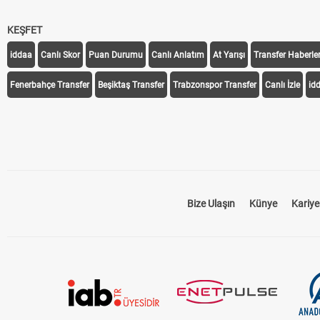
KEŞFET
iddaa
Canlı Skor
Puan Durumu
Canlı Anlatım
At Yarışı
Transfer Haberler
Fenerbahçe Transfer
Beşiktaş Transfer
Trabzonspor Transfer
Canlı İzle
id
Bize Ulaşın
Künye
Kariye