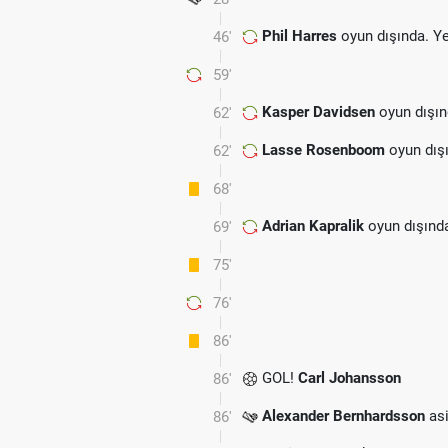
Phil Harres
oyun dışında. Y
46'
59'
Kasper Davidsen
oyun dışın
62'
Lasse Rosenboom
oyun dış
62'
68'
Adrian Kapralik
oyun dışınd
69'
75'
76'
86'
GOL!
Carl Johansson
86'
Alexander Bernhardsson
asi
86'