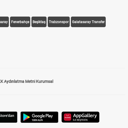
saray
Fenerbahçe
Beşiktaş
Trabzonspor
Galatasaray Transfer
K Aydınlatma Metni Kurumsal