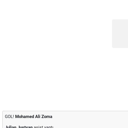
GOL!
Mohamed Ali Zoma
Julian Justvan
asist yaptı.