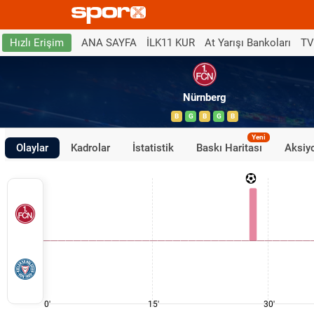
ANA SAYFA
İLK11 KUR
At Yarışı Bankoları
TV
Hızlı Erişim
Nürnberg
B
G
B
G
B
Yeni
Olaylar
Kadrolar
İstatistik
Baskı Haritası
Aksiyo
0'
15'
30'