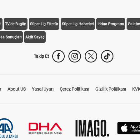
i
TV'de Bugün
Süper Lig Fikstür
Süper Lig Haberleri
iddaa Programı
Galata
daa Sonuçları
Aktif Sayaç
Takip Et
r
About US
Yasal Uyarı
Çerez Politikası
Gizlilik Politikası
KVK