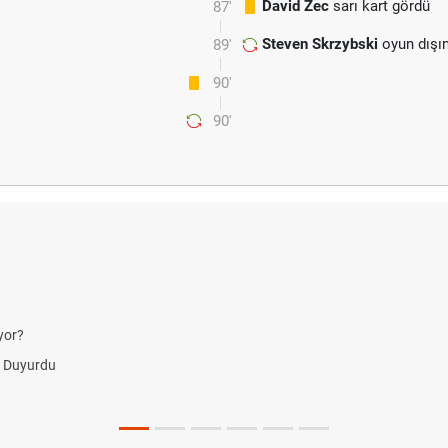
David Zec
sarı kart gördü
87'
Steven Skrzybski
oyun dışı
89'
90'
90'
yor?
i Duyurdu