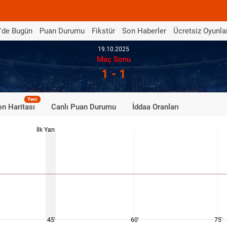
'de Bugün
Puan Durumu
Fikstür
Son Haberler
Ücretsiz Oyunla
19.10.2025
Maç Sonu
1 - 1
Yeni
n Haritası
Canlı Puan Durumu
İddaa Oranları
İlk Yarı
45'
60'
75'