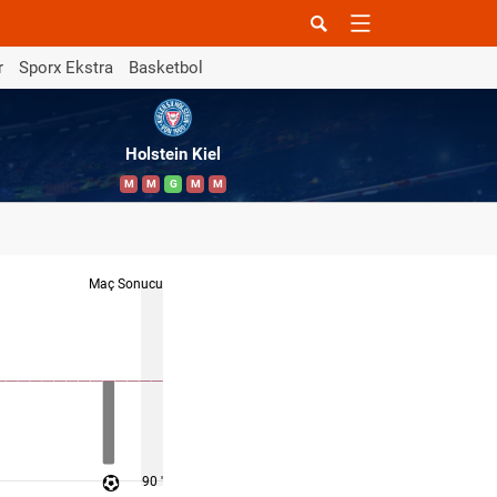
r
Sporx Ekstra
Basketbol
Holstein Kiel
M
M
G
M
M
Maç Sonucu
90 '