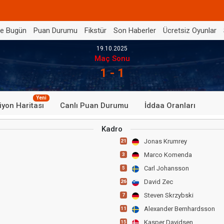
de Bugün
Puan Durumu
Fikstür
Son Haberler
Ücretsiz Oyunlar
19.10.2025
Maç Sonu
1 - 1
Yeni
iyon Haritası
Canlı Puan Durumu
İddaa Oranları
Kadro
Jonas Krumrey
21
Marco Komenda
3
Carl Johansson
5
David Zec
26
Steven Skrzybski
7
Alexander Bernhardsson
11
Kasper Davidsen
15