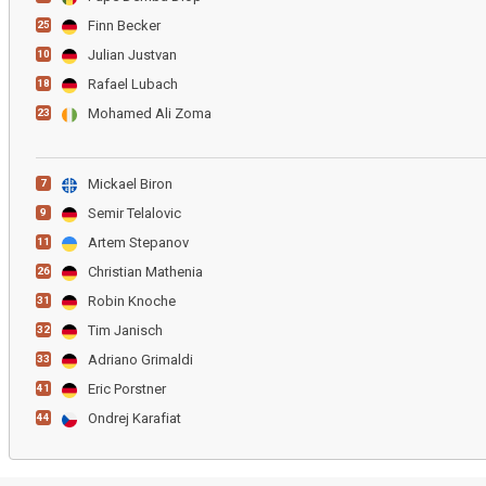
Finn Becker
25
Julian Justvan
10
Rafael Lubach
18
Mohamed Ali Zoma
23
Mickael Biron
7
Semir Telalovic
9
Artem Stepanov
11
Christian Mathenia
26
Robin Knoche
31
Tim Janisch
32
Adriano Grimaldi
33
Eric Porstner
41
Ondrej Karafiat
44