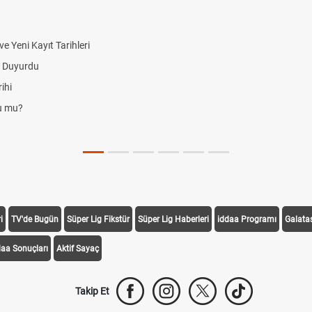
 Yeni Kayıt Tarihleri
i Duyurdu
ihi
du mu?
i
TV'de Bugün
Süper Lig Fikstür
Süper Lig Haberleri
iddaa Programı
Galata
daa Sonuçları
Aktif Sayaç
Takip Et