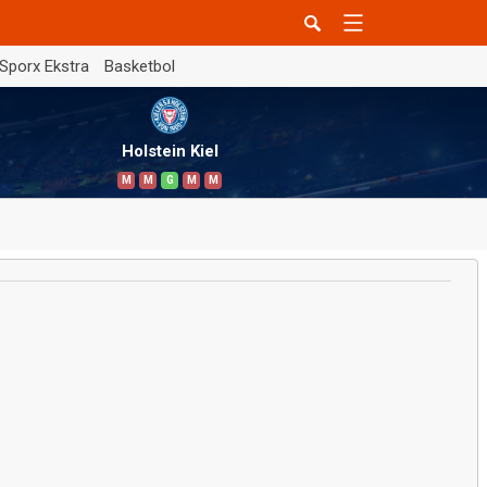
Sporx Ekstra
Basketbol
Holstein Kiel
M
M
G
M
M