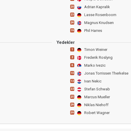
Adrian Kapralik
20
Lasse Rosenboom
23
Magnus Knudsen
24
Phil Harres
19
Yedekler
Timon Weiner
1
Frederik Roslyng
2
Marko Ivezic
6
Jonas Torrissen Therkelse
10
Ivan Nekic
13
Stefan Schwab
22
Marcus Mueller
25
Niklas Niehoff
29
Robert Wagner
39