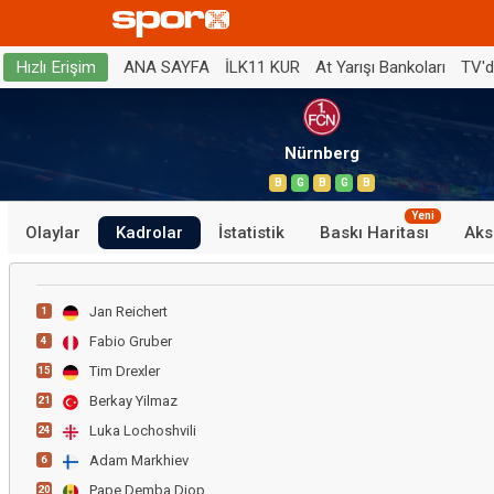
ANA SAYFA
İLK11 KUR
At Yarışı Bankoları
TV'
Hızlı Erişim
Nürnberg
B
G
B
G
B
Yeni
Olaylar
Kadrolar
İstatistik
Baskı Haritası
Aks
Jan Reichert
1
Fabio Gruber
4
Tim Drexler
15
Berkay Yilmaz
21
Luka Lochoshvili
24
Adam Markhiev
6
Pape Demba Diop
20