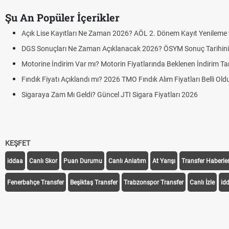
Şu An Popüler İçerikler
Açık Lise Kayıtları Ne Zaman 2026? AÖL 2. Dönem Kayıt Yenileme ve
DGS Sonuçları Ne Zaman Açıklanacak 2026? ÖSYM Sonuç Tarihin
Motorine İndirim Var mı? Motorin Fiyatlarında Beklenen İndirim Tar
Fındık Fiyatı Açıklandı mı? 2026 TMO Fındık Alım Fiyatları Belli Ol
Sigaraya Zam Mı Geldi? Güncel JTI Sigara Fiyatları 2026
KEŞFET
iddaa
Canlı Skor
Puan Durumu
Canlı Anlatım
At Yarışı
Transfer Haberler
Fenerbahçe Transfer
Beşiktaş Transfer
Trabzonspor Transfer
Canlı İzle
id