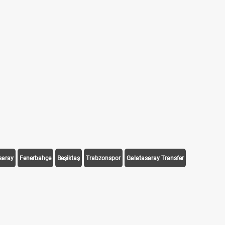
saray
Fenerbahçe
Beşiktaş
Trabzonspor
Galatasaray Transfer