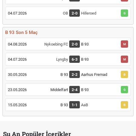
04.07.2026
OB
2-0
Hilleroed
G
B 93 Son 5 Maç
04.08.2026
Nykoebing FC
2-0
B 93
M
04.07.2026
Lyngby
6-3
B 93
M
30.05.2026
B 93
2-2
Aarhus Fremad
B
23.05.2026
Middelfart
2-4
B 93
G
15.05.2026
B 93
1-1
AaB
B
Şu An Popüler İçerikler