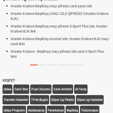
Hradec Kralove Beşiktaş maçı şifresiz canlı yayın izle
Hradec Kralove Beşiktaş CANLI İZLE ŞİFRESİZ (Hradec Kralove
BJK)
Hradec Kralove Beşiktaş maçı şifresiz S Sport Plus izle, Hradec
Kralove BJK link
Hradec Kralove Beşiktaş ücretsiz izle, Hradec Kralove BJK maçı
canlı linki
Hradec Kralove - Beşiktaş maçı şifresiz izle canlı S Sport Plus
linki
KEŞFET
iddaa
Canlı Skor
Puan Durumu
Canlı Anlatım
At Yarışı
Transfer Haberleri
TV'de Bugün
Süper Lig Fikstür
Süper Lig Haberleri
iddaa Programı
Galatasaray
Fenerbahçe
Beşiktaş
Trabzonspor