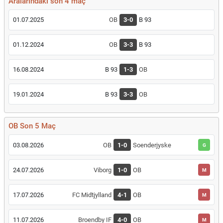
Aralarındaki son 4 maç
01.07.2025
OB
3-0
B 93
01.12.2024
OB
3-3
B 93
16.08.2024
B 93
1-3
OB
19.01.2024
B 93
3-3
OB
OB Son 5 Maç
03.08.2026
OB
1-0
Soenderjyske
G
24.07.2026
Viborg
1-0
OB
M
17.07.2026
FC Midtjylland
4-1
OB
M
11.07.2026
Broendby IF
4-0
OB
M