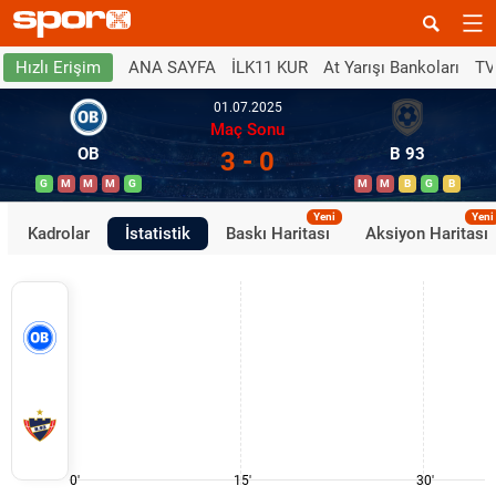
ANA SAYFA
İLK11 KUR
At Yarışı Bankoları
TV
Hızlı Erişim
01.07.2025
Maç Sonu
OB
B 93
3 - 0
G
M
M
M
G
M
M
B
G
B
Yeni
Yeni
Kadrolar
İstatistik
Baskı Haritası
Aksiyon Haritası
0'
15'
30'