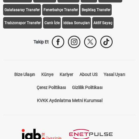
Galatasaray Transfer
Fenerbahçe Transfer
Beşiktaş Transfer
Trabzonspor Transfer
Canlı İzle
iddaa Sonuçları
Aktif Sayaç
Takip Et
Bize Ulaşın
Künye
Kariyer
About US
Yasal Uyarı
Çerez Politikası
Gizlilik Politikası
KVKK Aydınlatma Metni Kurumsal