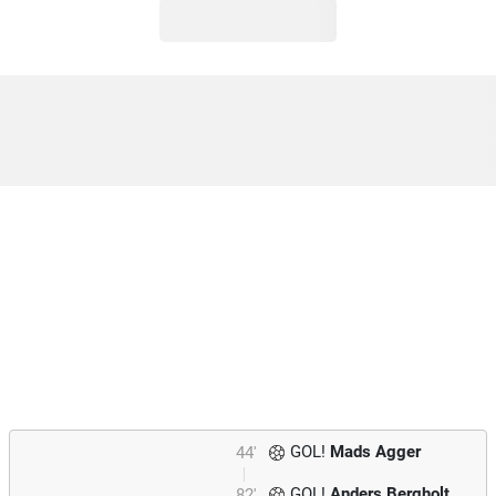
GOL!
Mads Agger
44'
GOL!
Anders Bergholt
82'