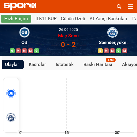
İLK11 KUR
Günün Özeti
At Yarışı Bankoları
TV
Hızlı Erişim
26.06.2025
Maç Sonu
OB
Soenderjyske
0 - 2
G
M
M
M
G
B
M
M
G
M
Yeni
Olaylar
Kadrolar
İstatistik
Baskı Haritası
Aksiyon
0'
15'
30'