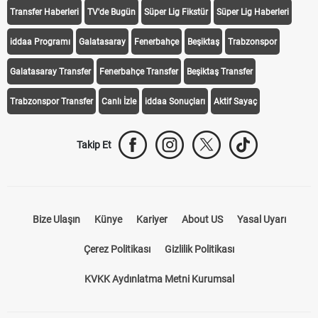
Transfer Haberleri
TV'de Bugün
Süper Lig Fikstür
Süper Lig Haberleri
iddaa Programı
Galatasaray
Fenerbahçe
Beşiktaş
Trabzonspor
Galatasaray Transfer
Fenerbahçe Transfer
Beşiktaş Transfer
Trabzonspor Transfer
Canlı İzle
iddaa Sonuçları
Aktif Sayaç
Takip Et
Bize Ulaşın
Künye
Kariyer
About US
Yasal Uyarı
Çerez Politikası
Gizlilik Politikası
KVKK Aydınlatma Metni Kurumsal