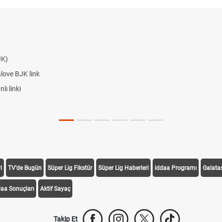
JK)
alove BJK link
ı linki
i
TV'de Bugün
Süper Lig Fikstür
Süper Lig Haberleri
iddaa Programı
Galata
daa Sonuçları
Aktif Sayaç
Takip Et