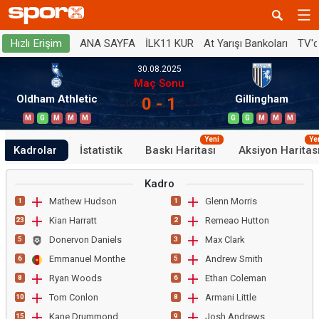
ANA SAYFA
İLK11 KUR
At Yarışı Bankoları
TV'
Hızlı Erişim
30.08.2025
Maç Sonu
Oldham Athletic
Gillingham
0 - 1
M
G
M
M
M
G
G
M
M
M
Yeni
Ye
Kadrolar
İstatistik
Baskı Haritası
Aksiyon Haritas
Kadro
Mathew Hudson
Glenn Morris
1
1
Kian Harratt
Remeao Hutton
23
2
Donervon Daniels
Max Clark
5
3
Emmanuel Monthe
Andrew Smith
6
5
Ryan Woods
Ethan Coleman
8
6
Tom Conlon
Armani Little
10
8
Kane Drummond
Josh Andrews
15
9