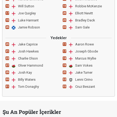
Will Sutton
Robbie McKenzie
16
14
Joe Quigley
Elliott Nevitt
17
20
Luke Hannant
Bradley Dack
19
23
Jamie Robson
Sam Gale
24
30
Yedekler
Jake Caprice
Aaron Rowe
20
11
Josh Hawkes
Joseph Gbode
21
17
Charlie Olson
Marcus Wyllie
22
18
Oliver Hammond
Sam Vokes
27
19
Josh Kay
Jake Turner
29
25
Billy Waters
Lenni Cirino
30
32
Tom Donaghy
Cruz Beszant
31
33
Şu An Popüler İçerikler