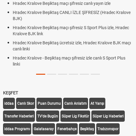
Hradec Kralove Beşiktaş maçı şifresiz canlı yayın izle
Hradec Kralove Beşiktaş CANLI İZLE ŞİFRESİZ (Hradec Kralove
BJK)
Hradec Kralove Beşiktaş maçı şifresiz S Sport Plus izle, Hradec
Kralove BJK link
Hradec Kralove Beşiktaş ücretsiz izle, Hradec Kralove BJK maçı
canlı linki
Hradec Kralove - Beşiktaş maçı şifresiz izle canlı S Sport Plus
linki
KEŞFET
iddaa
Canlı Skor
Puan Durumu
Canlı Anlatım
At Yarışı
Transfer Haberleri
TV'de Bugün
Süper Lig Fikstür
Süper Lig Haberleri
iddaa Programı
Galatasaray
Fenerbahçe
Beşiktaş
Trabzonspor