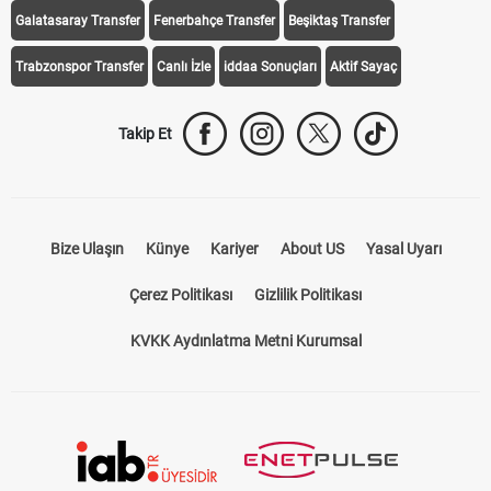
Galatasaray Transfer
Fenerbahçe Transfer
Beşiktaş Transfer
Trabzonspor Transfer
Canlı İzle
iddaa Sonuçları
Aktif Sayaç
Takip Et
Bize Ulaşın
Künye
Kariyer
About US
Yasal Uyarı
Çerez Politikası
Gizlilik Politikası
KVKK Aydınlatma Metni Kurumsal