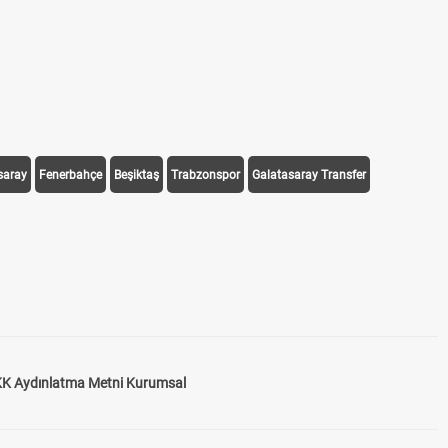
saray
Fenerbahçe
Beşiktaş
Trabzonspor
Galatasaray Transfer
K Aydınlatma Metni Kurumsal