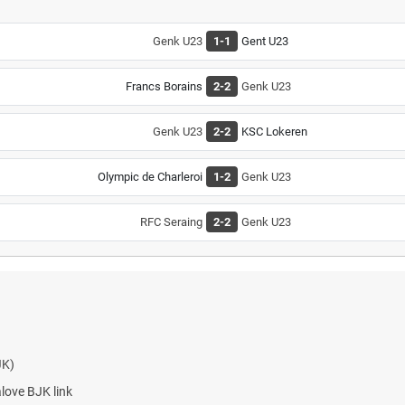
Genk U23
1-1
Gent U23
Francs Borains
2-2
Genk U23
Genk U23
2-2
KSC Lokeren
Olympic de Charleroi
1-2
Genk U23
RFC Seraing
2-2
Genk U23
JK)
alove BJK link