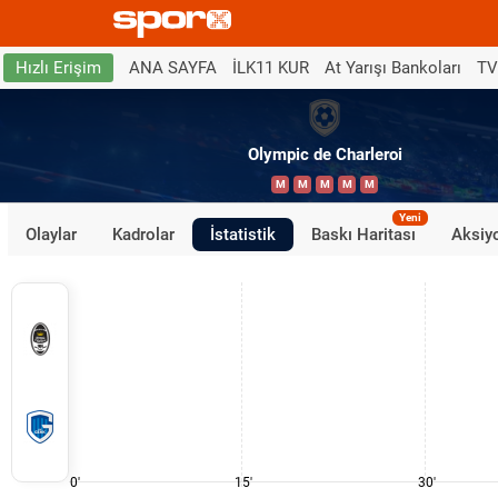
ANA SAYFA
İLK11 KUR
At Yarışı Bankoları
TV
Hızlı Erişim
Olympic de Charleroi
M
M
M
M
M
Yeni
Olaylar
Kadrolar
İstatistik
Baskı Haritası
Aksiyo
0'
15'
30'