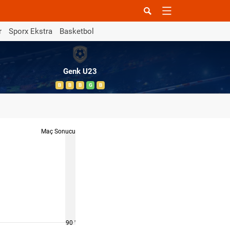
r
Sporx Ekstra
Basketbol
Genk U23
B
B
B
G
B
Maç Sonucu
90 '