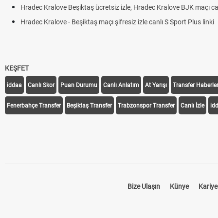
Hradec Kralove Beşiktaş ücretsiz izle, Hradec Kralove BJK maçı canl
Hradec Kralove - Beşiktaş maçı şifresiz izle canlı S Sport Plus linki
KEŞFET
iddaa
Canlı Skor
Puan Durumu
Canlı Anlatım
At Yarışı
Transfer Haberler
Fenerbahçe Transfer
Beşiktaş Transfer
Trabzonspor Transfer
Canlı İzle
id
Bize Ulaşın
Künye
Kariye