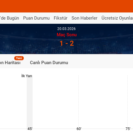
'de Bugün
Puan Durumu
Fikstür
Son Haberler
Ücretsiz Oyunla
20.03.2026
Maç Sonu
1 - 2
Yeni
n Haritası
Canlı Puan Durumu
İlk Yarı
45'
60'
75'