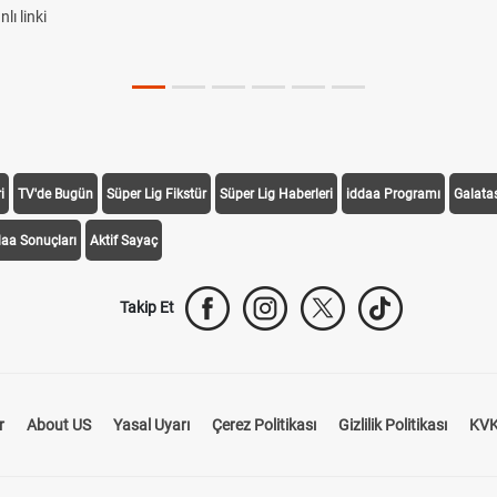
ı linki
i
TV'de Bugün
Süper Lig Fikstür
Süper Lig Haberleri
iddaa Programı
Galata
daa Sonuçları
Aktif Sayaç
Takip Et
r
About US
Yasal Uyarı
Çerez Politikası
Gizlilik Politikası
KVK