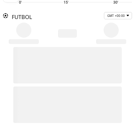
0'
15'
30'
FUTBOL
GMT +00:00