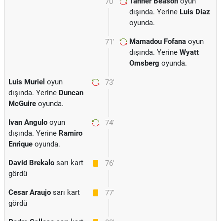
Tanner Beason
oyun
70'
dışında. Yerine
Luis Diaz
oyunda.
Mamadou Fofana
oyun
71'
dışında. Yerine
Wyatt
Omsberg
oyunda.
Luis Muriel
oyun
73'
dışında. Yerine
Duncan
McGuire
oyunda.
Ivan Angulo
oyun
74'
dışında. Yerine
Ramiro
Enrique
oyunda.
David Brekalo
sarı kart
76'
gördü
Cesar Araujo
sarı kart
77'
gördü