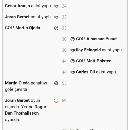
Cesar Araujo
asist yaptı.
24'
Joran Gerbet
asist yaptı.
33'
GOL!
Martin Ojeda
33'
GOL!
Alhassan Yusuf
38'
Ilay Feingold
asist yaptı.
38'
GOL!
Matt Polster
44'
Carles Gil
asist yaptı.
44'
Martin Ojeda
penaltıyı
55'
gole çevirdi.
Joran Gerbet
oyun
69'
dışında. Yerine
Dagur
Dan Thorhallsson
oyunda.