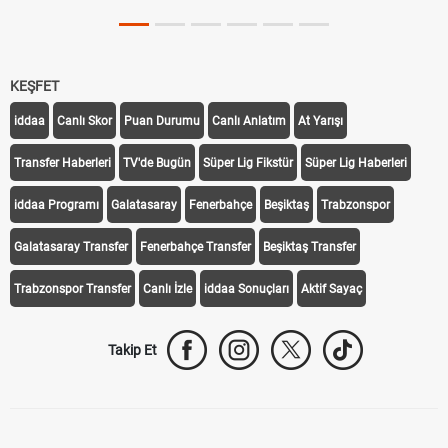
KEŞFET
iddaa
Canlı Skor
Puan Durumu
Canlı Anlatım
At Yarışı
Transfer Haberleri
TV'de Bugün
Süper Lig Fikstür
Süper Lig Haberleri
iddaa Programı
Galatasaray
Fenerbahçe
Beşiktaş
Trabzonspor
Galatasaray Transfer
Fenerbahçe Transfer
Beşiktaş Transfer
Trabzonspor Transfer
Canlı İzle
iddaa Sonuçları
Aktif Sayaç
Takip Et