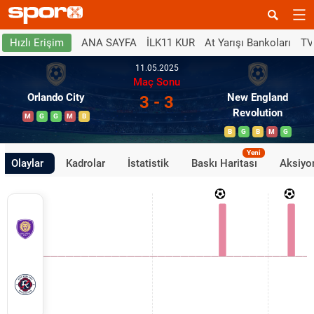
ANA SAYFA
İLK11 KUR
At Yarışı Bankoları
TV
Hızlı Erişim
11.05.2025
Maç Sonu
Orlando City
New England
3 - 3
Revolution
M
G
G
M
B
B
G
B
M
G
Yeni
Olaylar
Kadrolar
İstatistik
Baskı Haritası
Aksiyon