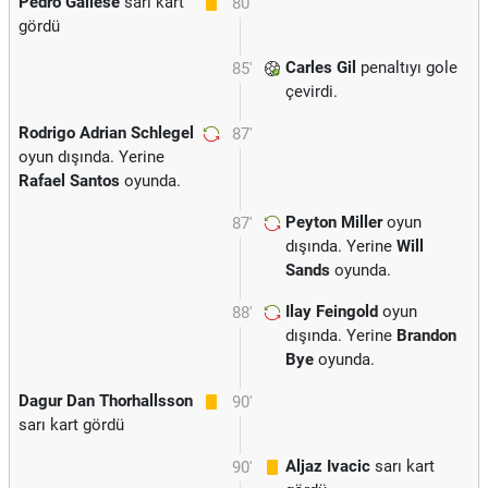
Pedro Gallese
sarı kart
80'
gördü
Carles Gil
penaltıyı gole
85'
çevirdi.
Rodrigo Adrian Schlegel
87'
oyun dışında. Yerine
Rafael Santos
oyunda.
Peyton Miller
oyun
87'
dışında. Yerine
Will
Sands
oyunda.
Ilay Feingold
oyun
88'
dışında. Yerine
Brandon
Bye
oyunda.
Dagur Dan Thorhallsson
90'
sarı kart gördü
Aljaz Ivacic
sarı kart
90'