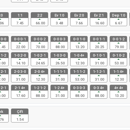
:0
1:1
2:2
Ev 1:0
Ev 2:0
Ev 2:1
Dep 1:0
06
7.45
66.00
3.48
7.66
16.60
6.67
 0-0
0-0 0-1
0-0 0-2
0-0 0-3
0-0 1-0
0-0 1-1
0-0 1-2
.45
22.00
70.00
88.00
13.20
20.25
79.00
 1-2
1-0 2-0
1-0 2-1
1-0 3-0
1-0 4+
0-1 0-1
0-1 0-2
.00
14.10
24.65
26.50
12.30
31.00
53.00
 2-1
2-0 3-0
2-0 4+
1-1 1-1
1-1 1-2
1-1 2-1
1-1 4+
.00
31.00
12.30
31.00
53.00
31.00
12.30
 2-1
2-1 4+
1-2 1-2
1-2 4+
0-3 0-3
0-3 4+
4+ 4+
.00
17.60
88.00
31.00
88.00
88.00
13.20
ek
Çift
76
1.54