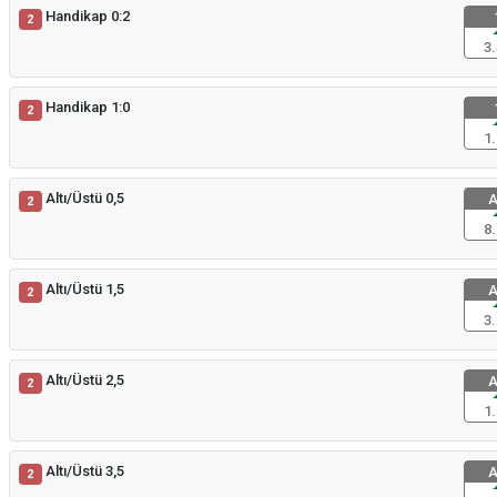
Handikap 0:2
2
3.
Handikap 1:0
2
1.
Altı/Üstü 0,5
A
2
8.
Altı/Üstü 1,5
A
2
3.
Altı/Üstü 2,5
A
2
1.
Altı/Üstü 3,5
A
2