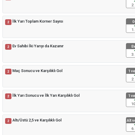
2.
İlk Yarı Toplam Korner Sayısı
0
2
1.
Ev Sahibi İki Yarıyı da Kazanır
Ev
2
3.
Maç Sonucu ve Karşılıklı Gol
1 ve
2
2.
İlk Yarı Sonucu ve İlk Yarı Karşılıklı Gol
1 ve
2
10
Altı/Üstü 2,5 ve Karşılıklı Gol
Alt v
2
6.