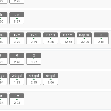
29
2.25
lt
Üst
00
3.97
 3+
Ev 2
Ev 1
Dep 1
Dep 2
Dep 3+
0
82
3.70
2.89
5.25
12.65
32.00
2.81
1
0
2
78
2.48
3.97
 gol
2-3 gol
4-5 gol
6+ gol
94
1.83
2.95
9.06
lt
Üst
34
2.03