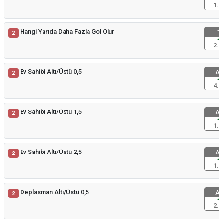
1.
Hangi Yarıda Daha Fazla Gol Olur
1
2
2.
Ev Sahibi Altı/Üstü 0,5
A
2
4.
Ev Sahibi Altı/Üstü 1,5
A
2
1.
Ev Sahibi Altı/Üstü 2,5
A
2
1.
Deplasman Altı/Üstü 0,5
A
2
2.