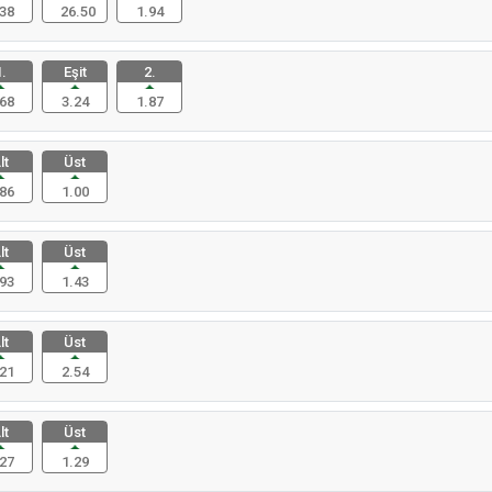
38
26.50
1.94
.
Eşit
2.
68
3.24
1.87
lt
Üst
86
1.00
lt
Üst
93
1.43
lt
Üst
21
2.54
lt
Üst
27
1.29