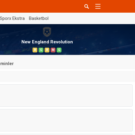
Sporx Ekstra
Basketbol
New England Revolution
B
G
B
M
G
minler