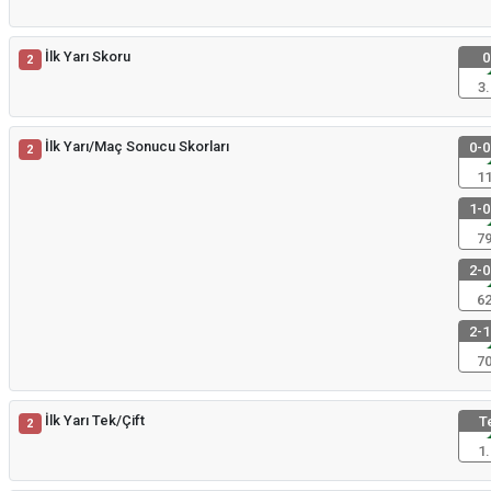
İlk Yarı Skoru
0
2
3.
İlk Yarı/Maç Sonucu Skorları
0-0
2
11
1-0
79
2-0
62
2-1
70
İlk Yarı Tek/Çift
T
2
1.