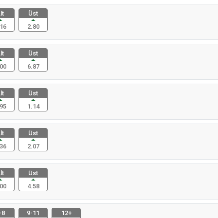
lt
Üst
16
2.80
lt
Üst
00
6.87
lt
Üst
95
1.14
lt
Üst
36
2.07
lt
Üst
00
4.58
-8
9-11
12+