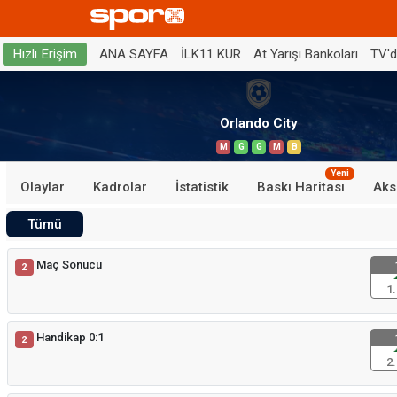
ANA SAYFA
İLK11 KUR
At Yarışı Bankoları
TV'
Hızlı Erişim
Orlando City
M
G
G
M
B
Yeni
Olaylar
Kadrolar
İstatistik
Baskı Haritası
Aks
Tümü
Maç Sonucu
2
1.
Handikap 0:1
2
2.