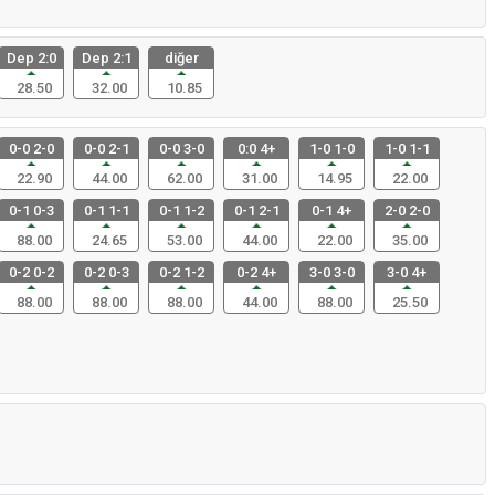
Dep 2:0
Dep 2:1
diğer
28.50
32.00
10.85
0-0 2-0
0-0 2-1
0-0 3-0
0:0 4+
1-0 1-0
1-0 1-1
22.90
44.00
62.00
31.00
14.95
22.00
0-1 0-3
0-1 1-1
0-1 1-2
0-1 2-1
0-1 4+
2-0 2-0
88.00
24.65
53.00
44.00
22.00
35.00
0-2 0-2
0-2 0-3
0-2 1-2
0-2 4+
3-0 3-0
3-0 4+
88.00
88.00
88.00
44.00
88.00
25.50