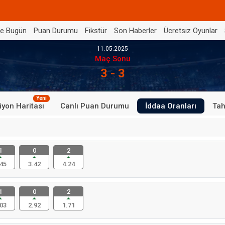
de Bugün
Puan Durumu
Fikstür
Son Haberler
Ücretsiz Oyunlar
11.05.2025
Maç Sonu
3 - 3
Yeni
iyon Haritası
Canlı Puan Durumu
İddaa Oranları
Tah
1
0
2
45
3.42
4.24
1
0
2
03
2.92
1.71