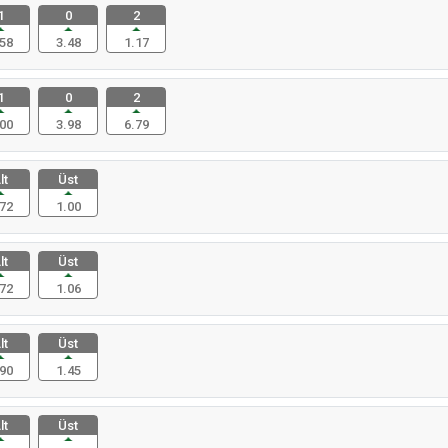
1
0
2
58
3.48
1.17
1
0
2
00
3.98
6.79
lt
Üst
72
1.00
lt
Üst
72
1.06
lt
Üst
90
1.45
lt
Üst