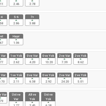
11
2.46
2.78
-4
5-6
7+
58
2.86
3.88
et
Hayır
67
1.06
 Var
1 ve Yok
0 ve Var
0 ve Yok
2 ve Var
2 ve Yok
77
2.62
4.20
13.20
7.39
8.62
 Var
1 ve Yok
0 ve Var
0 ve Yok
2 ve Var
2 ve Yok
.70
2.11
6.38
2.92
24.20
5.01
e Var
Üst ve
Alt ve
Üst ve
Var
Yok
Yok
79
1.77
2.45
6.18