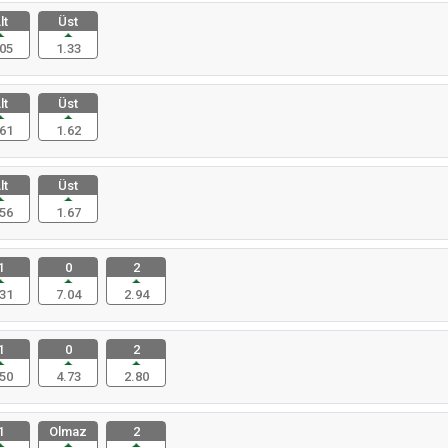
lt
Üst
05
1.33
lt
Üst
61
1.62
lt
Üst
56
1.67
1
0
2
31
7.04
2.94
1
0
2
50
4.73
2.80
1
Olmaz
2