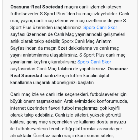
Osasuna-Real Sociedad
maçını canlı izlemek isteyen
futbolseverler S Sport Plus 'den bu maçı izleyebilirler. Canlı
maç yayını, canlı maç izleme ve maç özetlerine de yine S
Sport Plus üzerinden ulaşabilirsiniz.
Sporx Canlı Skor
sayfası üzerinden de Canlı Maç yayınlarındaki gelişmeleri
anlık olarak takip edebilir, Sporx Canlı Maç Anlatım
Sayfası'ndan da maçın özet dakikalarına ve canlı maç
yayını anlatımlarına ulaşabilirsiniz. S Sport Plus canlı maç
yayınlarının keyfini çıkarabilirsiniz.
Sporx Canlı Skor
sayfasından Canlı Maç takibini de yapabilirsiniz.
Osasuna-
Real Sociedad
canlı izle için lütfen kanalın dijital
kanallarına ulaşarak aboneliğinizi başlatın.
Canlı maç izle ve canlı izle seçenekleri, futbolseverler için
büyük önem taşımaktadır. Artık evimizdeki konforumuzda,
internet üzerinden favori futbol maçlarımızı çok keyifli
olarak takip edebiliriz. Canlı izle siteleri, yüksek görüntü
kalitesi, geniş maç seçenekleri ve kullanıcı dostu arayüzü
ile futbolseverlerin tercih ettiği platformlar arasında yer
almaktadır. Ücretsiz canlı maç imkanı sunan siteler,