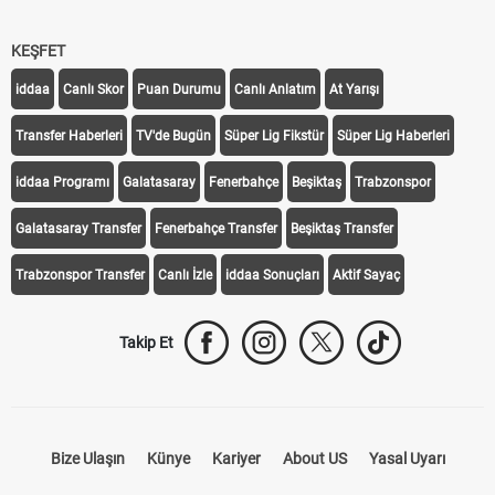
KEŞFET
iddaa
Canlı Skor
Puan Durumu
Canlı Anlatım
At Yarışı
Transfer Haberleri
TV'de Bugün
Süper Lig Fikstür
Süper Lig Haberleri
iddaa Programı
Galatasaray
Fenerbahçe
Beşiktaş
Trabzonspor
Galatasaray Transfer
Fenerbahçe Transfer
Beşiktaş Transfer
Trabzonspor Transfer
Canlı İzle
iddaa Sonuçları
Aktif Sayaç
Takip Et
Bize Ulaşın
Künye
Kariyer
About US
Yasal Uyarı