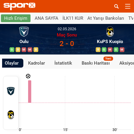
ANA SAYFA
İLK11 KUR
At Yarışı Bankoları
TV
Hızlı Erişim
02.05.2026
Maç Sonu
Oulu
KuPS Kuopio
2 - 0
G
B
M
M
B
B
G
M
G
M
Yeni
Olaylar
Kadrolar
İstatistik
Baskı Haritası
Aksiyon
0'
15'
30'