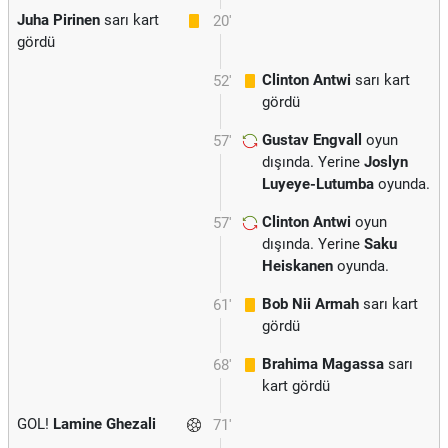
Juha Pirinen
sarı kart
20'
gördü
Clinton Antwi
sarı kart
52'
gördü
Gustav Engvall
oyun
57'
dışında. Yerine
Joslyn
Luyeye-Lutumba
oyunda.
Clinton Antwi
oyun
57'
dışında. Yerine
Saku
Heiskanen
oyunda.
Bob Nii Armah
sarı kart
61'
gördü
Brahima Magassa
sarı
68'
kart gördü
GOL!
Lamine Ghezali
71'