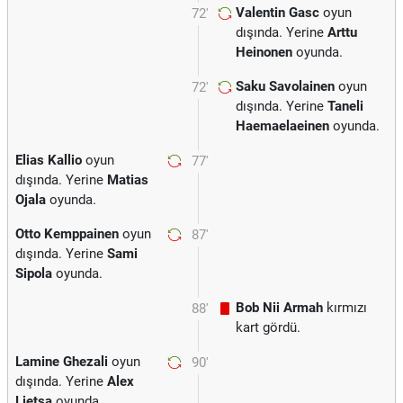
Valentin Gasc
oyun
72'
dışında. Yerine
Arttu
Heinonen
oyunda.
Saku Savolainen
oyun
72'
dışında. Yerine
Taneli
Haemaelaeinen
oyunda.
Elias Kallio
oyun
77'
dışında. Yerine
Matias
Ojala
oyunda.
Otto Kemppainen
oyun
87'
dışında. Yerine
Sami
Sipola
oyunda.
Bob Nii Armah
kırmızı
88'
kart gördü.
Lamine Ghezali
oyun
90'
dışında. Yerine
Alex
Lietsa
oyunda.