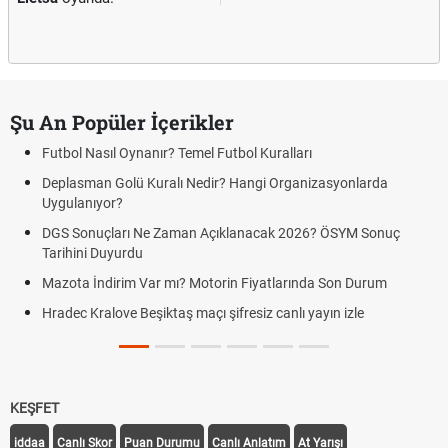
Şu An Popüler İçerikler
Futbol Nasıl Oynanır? Temel Futbol Kuralları
Deplasman Golü Kuralı Nedir? Hangi Organizasyonlarda
Uygulanıyor?
DGS Sonuçları Ne Zaman Açıklanacak 2026? ÖSYM Sonuç
Tarihini Duyurdu
Mazota İndirim Var mı? Motorin Fiyatlarında Son Durum
Hradec Kralove Beşiktaş maçı şifresiz canlı yayın izle
KEŞFET
iddaa
Canlı Skor
Puan Durumu
Canlı Anlatım
At Yarışı