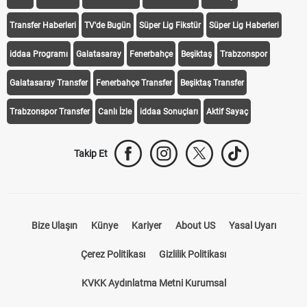
Transfer Haberleri
TV'de Bugün
Süper Lig Fikstür
Süper Lig Haberleri
iddaa Programı
Galatasaray
Fenerbahçe
Beşiktaş
Trabzonspor
Galatasaray Transfer
Fenerbahçe Transfer
Beşiktaş Transfer
Trabzonspor Transfer
Canlı İzle
iddaa Sonuçları
Aktif Sayaç
Takip Et
Bize Ulaşın
Künye
Kariyer
About US
Yasal Uyarı
Çerez Politikası
Gizlilik Politikası
KVKK Aydınlatma Metni Kurumsal