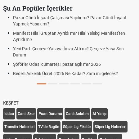
Şu An Popüler İçerikler
ır mı? Pazar Günü İnşaat
Bedelli askerlik çarşı izni var mı? 2026
Kuyumcular cumartesi, pazar günü aç
Hilal Yelekçi Manifest'ten
cumartesi-pazar günü kaça kadar açı
Hafta Sonları Yıllık İzinden Sayılır mı?
tı mı? Çerçeve Yasa Son
Cumartesi ve Pazar Detayı
Aras Kargo Cumartesi-pazar açık mı?
çık mı? 2026
Cumartesi çalışma saatleri!
adar? Zam mı gelecek?
Hazırlık Maçı ve Dostluk Maçı Nedir? 
KEŞFET
iddaa
Canlı Skor
Puan Durumu
Canlı Anlatım
At Yarışı
Transfer Haberleri
TV'de Bugün
Süper Lig Fikstür
Süper Lig Haberleri