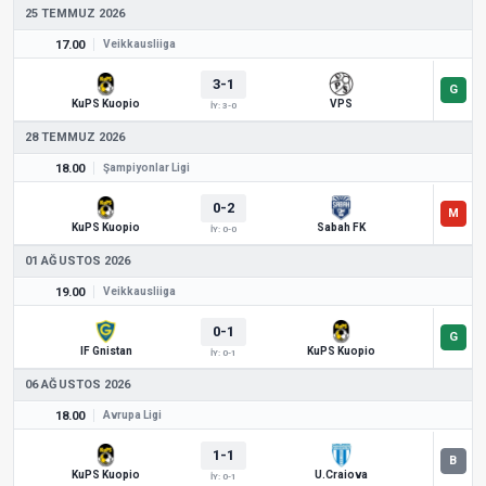
25 TEMMUZ 2026
17.00
Veikkausliiga
3-1
KuPS Kuopio
VPS
İY: 3-0
28 TEMMUZ 2026
18.00
Şampiyonlar Ligi
0-2
KuPS Kuopio
Sabah FK
İY: 0-0
01 AĞUSTOS 2026
19.00
Veikkausliiga
0-1
IF Gnistan
KuPS Kuopio
İY: 0-1
06 AĞUSTOS 2026
18.00
Avrupa Ligi
1-1
KuPS Kuopio
U.Craiova
İY: 0-1