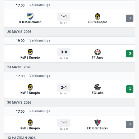
17.00
Veikkausliiga
1-1
IFK Mariehamn
KuPS Kuopio
İY: 1-1
20 MAYIS 2026
19.00
Veikkausliiga
3-0
KuPS Kuopio
FF Jaro
İY: 1-0
23 MAYIS 2026
17.00
Veikkausliiga
2-1
KuPS Kuopio
FC Lahti
İY: 2-1
30 MAYIS 2026
17.00
Veikkausliiga
1-1
KuPS Kuopio
FC Inter Turku
İY: 0-0
13 HAZIRAN 2026