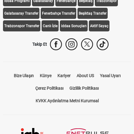
iddaa Programı
Galatasaray
Fenerbahçe
Beşiktaş
Trabzonspor
Galatasaray Transfer
Fenerbahçe Transfer
Beşiktaş Transfer
Trabzonspor Transfer
Canlı İzle
iddaa Sonuçları
Aktif Sayaç
Takip Et
Bize Ulaşın
Künye
Kariyer
About US
Yasal Uyarı
Çerez Politikası
Gizlilik Politikası
KVKK Aydınlatma Metni Kurumsal