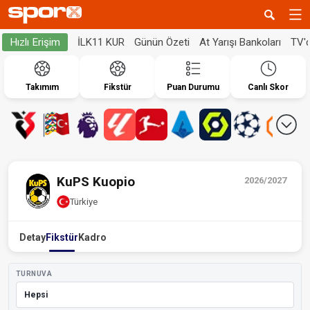
İLK11 KUR
Günün Özeti
At Yarışı Bankoları
TV'
Hızlı Erişim
Takımım
Fikstür
Puan Durumu
Canlı Skor
KuPS Kuopio
2026/2027
Türkiye
Detay
Fikstür
Kadro
TURNUVA