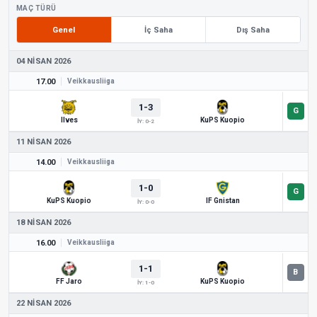
MAÇ TÜRÜ
Genel
İç Saha
Dış Saha
04 NISAN 2026
17.00
Veikkausliiga
1-3
Ilves
KuPS Kuopio
İY: 0-2
11 NISAN 2026
14.00
Veikkausliiga
1-0
KuPS Kuopio
IF Gnistan
İY: 0-0
18 NISAN 2026
16.00
Veikkausliiga
1-1
FF Jaro
KuPS Kuopio
İY: 1-0
22 NISAN 2026