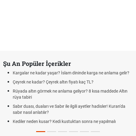
Şu An Popüler İçerikler
Kargalar ne kadar yaşar? İslam dininde karga ne anlama gelir?
F
Çeyrek ne kadar? Çeyrek altın fiyatı kaç TL?
K
Rüyada altın görmek ne anlama geliyor? 8 kısa maddede Altın
C
rüya tabiri
d
Sabır duası, duaları ve Sabır ile ilgili ayetler hadisler! Kuran'da
R
sabır nasıl anlatılır?
E
Kediler neden kusar? Kedi kustuktan sonra ne yapılmalı
ta