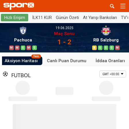
İLK11 KUR
Günün Özeti
At Yarışı Bankoları
TV'
Hızlı Erişim
19.06.2025
Maç Sonu
Pachuca
RB Salzburg
1 - 2
M
M
G
M
G
B
G
G
G
M
Yeni
Aksiyon Haritası
Canlı Puan Durumu
İddaa Oranları
FUTBOL
GMT +00:00