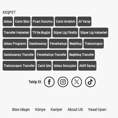
KEŞFET
iddaa
Canlı Skor
Puan Durumu
Canlı Anlatım
At Yarışı
Transfer Haberleri
TV'de Bugün
Süper Lig Fikstür
Süper Lig Haberleri
iddaa Programı
Galatasaray
Fenerbahçe
Beşiktaş
Trabzonspor
Galatasaray Transfer
Fenerbahçe Transfer
Beşiktaş Transfer
Trabzonspor Transfer
Canlı İzle
iddaa Sonuçları
Aktif Sayaç
Takip Et
Bize Ulaşın
Künye
Kariyer
About US
Yasal Uyarı