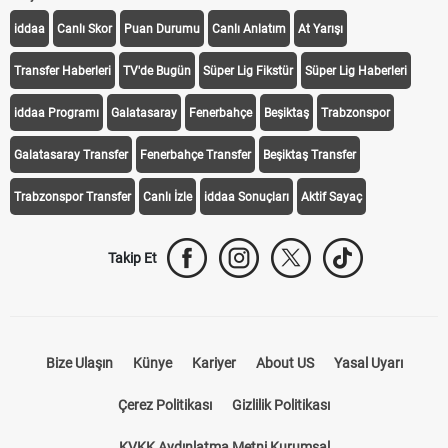
iddaa
Canlı Skor
Puan Durumu
Canlı Anlatım
At Yarışı
Transfer Haberleri
TV'de Bugün
Süper Lig Fikstür
Süper Lig Haberleri
iddaa Programı
Galatasaray
Fenerbahçe
Beşiktaş
Trabzonspor
Galatasaray Transfer
Fenerbahçe Transfer
Beşiktaş Transfer
Trabzonspor Transfer
Canlı İzle
iddaa Sonuçları
Aktif Sayaç
Takip Et
Bize Ulaşın
Künye
Kariyer
About US
Yasal Uyarı
Çerez Politikası
Gizlilik Politikası
KVKK Aydınlatma Metni Kurumsal