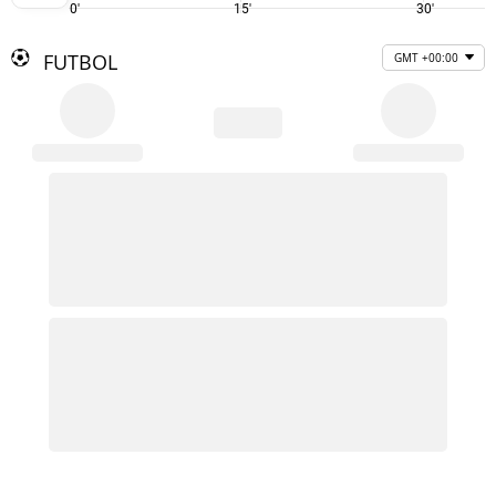
0'
15'
30'
FUTBOL
GMT +00:00