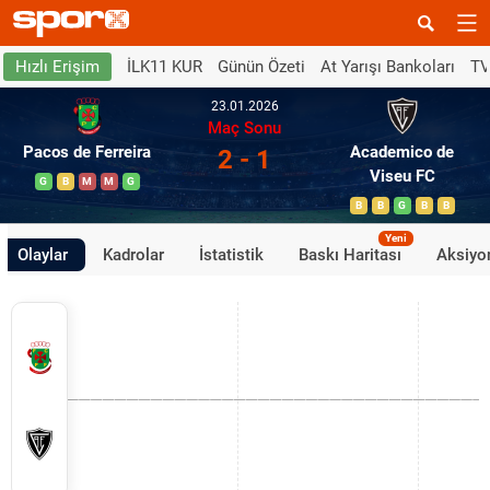
İLK11 KUR
Günün Özeti
At Yarışı Bankoları
TV
Hızlı Erişim
23.01.2026
Maç Sonu
Pacos de Ferreira
Academico de
2 - 1
Viseu FC
G
B
M
M
G
B
B
G
B
B
Yeni
Olaylar
Kadrolar
İstatistik
Baskı Haritası
Aksiyon