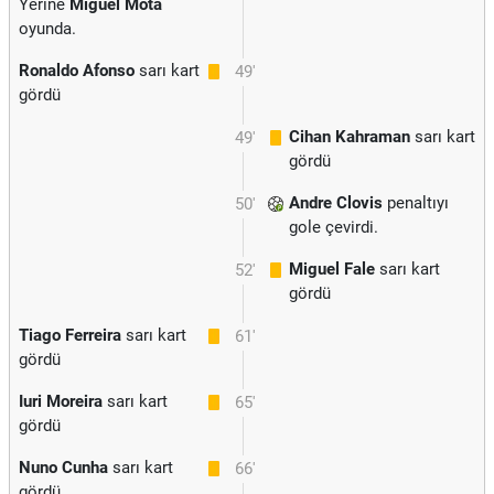
Yerine
Miguel Mota
oyunda.
Ronaldo Afonso
sarı kart
49'
gördü
Cihan Kahraman
sarı kart
49'
gördü
Andre Clovis
penaltıyı
50'
gole çevirdi.
Miguel Fale
sarı kart
52'
gördü
Tiago Ferreira
sarı kart
61'
gördü
Iuri Moreira
sarı kart
65'
gördü
Nuno Cunha
sarı kart
66'
gördü