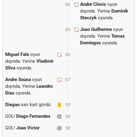
Andre Clovis
oyun
86'
dışında. Yerine
Dominik
Steczyk
oyunda.
Joao Guilherme
oyun
86'
dışında. Yerine
Tomas
Domingos
oyunda.
Miguel Fale
oyun
86'
dışında. Yerine
Vladimir
Silva
oyunda.
Andre Sousa
oyun
87'
dışında. Yerine
Leandro
Dias
oyunda.
Diegao
sarı kart gördü
90'
GOL!
Diego Fernandes
90'
GOL!
Joao Victor
90'