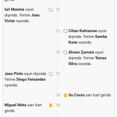
Iuri Moreira
oyun
72'
dışında. Yerine
Joao
Victor
oyunda.
Cihan Kahraman
oyun
72'
dışında. Yerine
Samba
Kone
oyunda.
Alvaro Zamora
oyun
72'
dışında. Yerine
Tomas
Silva
oyunda.
Joao Pinto
oyun dışında.
72'
Yerine
Diego Fernandes
oyunda.
Gu Costa
sarı kart gördü
74'
Miguel Mota
sarı kart
78'
gördü