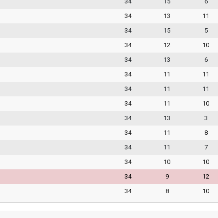
34
15
6
34
13
11
34
15
5
34
12
10
34
13
6
34
11
11
34
11
11
34
11
10
34
13
3
34
11
8
34
11
7
34
10
10
34
9
12
34
8
10