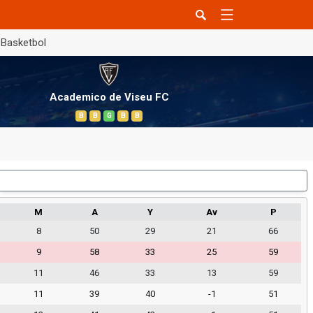
Basketbol
Academico de Viseu FC
B
B
G
B
B
Dış Saha
M
A
Y
Av
P
8
50
29
21
66
9
58
33
25
59
11
46
33
13
59
11
39
40
-1
51