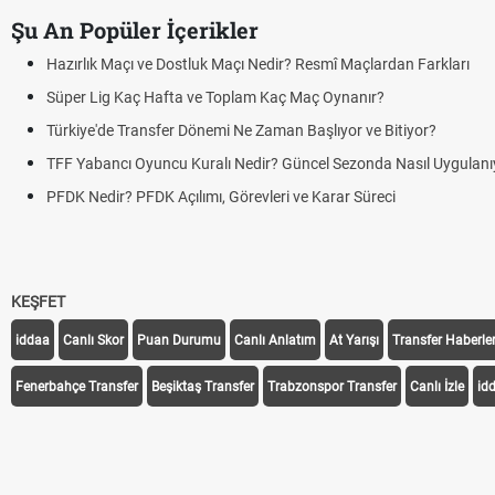
Şu An Popüler İçerikler
Hazırlık Maçı ve Dostluk Maçı Nedir? Resmî Maçlardan Farkları
Süper Lig Kaç Hafta ve Toplam Kaç Maç Oynanır?
Türkiye'de Transfer Dönemi Ne Zaman Başlıyor ve Bitiyor?
TFF Yabancı Oyuncu Kuralı Nedir? Güncel Sezonda Nasıl Uygulanı
PFDK Nedir? PFDK Açılımı, Görevleri ve Karar Süreci
KEŞFET
iddaa
Canlı Skor
Puan Durumu
Canlı Anlatım
At Yarışı
Transfer Haberler
Fenerbahçe Transfer
Beşiktaş Transfer
Trabzonspor Transfer
Canlı İzle
id