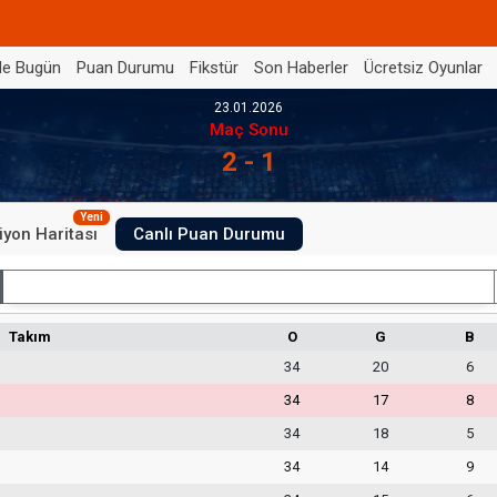
de Bugün
Puan Durumu
Fikstür
Son Haberler
Ücretsiz Oyunlar
23.01.2026
Maç Sonu
2 - 1
Yeni
iyon Haritası
Canlı Puan Durumu
İç Saha
Takım
O
G
B
34
20
6
34
17
8
34
18
5
34
14
9