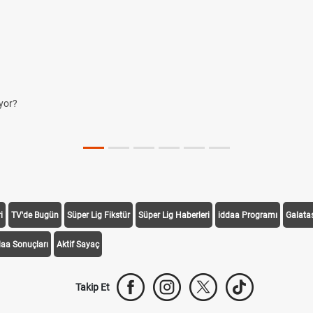
yor?
i
TV'de Bugün
Süper Lig Fikstür
Süper Lig Haberleri
iddaa Programı
Galata
daa Sonuçları
Aktif Sayaç
Takip Et