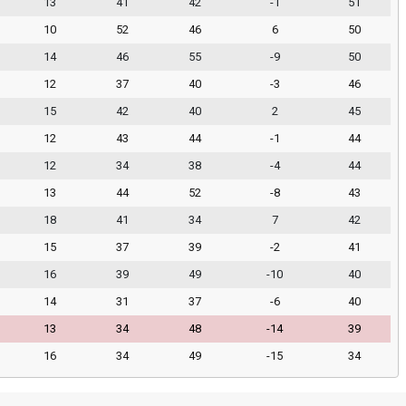
13
41
42
-1
51
10
52
46
6
50
14
46
55
-9
50
12
37
40
-3
46
15
42
40
2
45
12
43
44
-1
44
12
34
38
-4
44
13
44
52
-8
43
18
41
34
7
42
15
37
39
-2
41
16
39
49
-10
40
14
31
37
-6
40
13
34
48
-14
39
16
34
49
-15
34