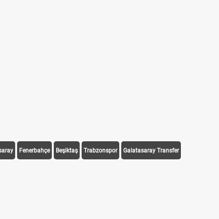
saray
Fenerbahçe
Beşiktaş
Trabzonspor
Galatasaray Transfer