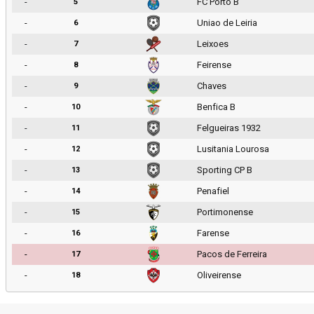
-
FC Porto B
5
-
Uniao de Leiria
6
-
Leixoes
7
-
Feirense
8
-
Chaves
9
-
Benfica B
10
-
Felgueiras 1932
11
-
Lusitania Lourosa
12
-
Sporting CP B
13
-
Penafiel
14
-
Portimonense
15
-
Farense
16
-
Pacos de Ferreira
17
-
Oliveirense
18