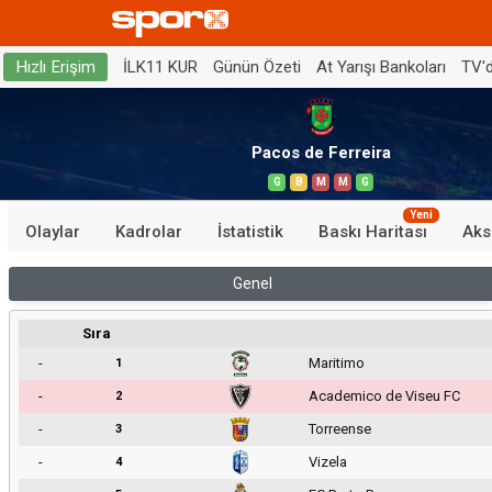
İLK11 KUR
Günün Özeti
At Yarışı Bankoları
TV'
Hızlı Erişim
Pacos de Ferreira
G
B
M
M
G
Yeni
Olaylar
Kadrolar
İstatistik
Baskı Haritası
Aks
Genel
Sıra
-
Maritimo
1
-
Academico de Viseu FC
2
-
Torreense
3
-
Vizela
4