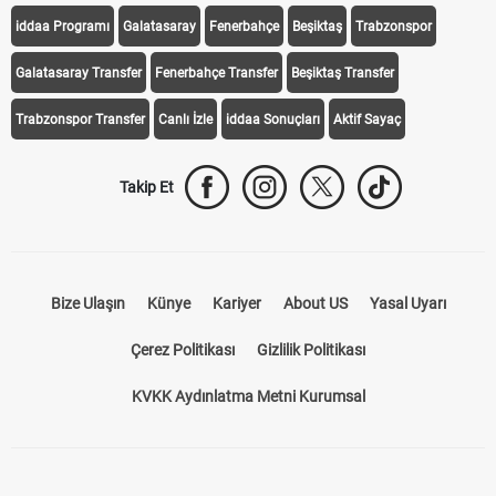
iddaa Programı
Galatasaray
Fenerbahçe
Beşiktaş
Trabzonspor
Galatasaray Transfer
Fenerbahçe Transfer
Beşiktaş Transfer
Trabzonspor Transfer
Canlı İzle
iddaa Sonuçları
Aktif Sayaç
Takip Et
Bize Ulaşın
Künye
Kariyer
About US
Yasal Uyarı
Çerez Politikası
Gizlilik Politikası
KVKK Aydınlatma Metni Kurumsal