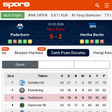
ANA SAYFA
İLK11 KUR
At Yarışı Bankoları
TV'
Hızlı Erişim
22.02.2026
Maç Sonu
Paderborn
Hertha Berlin
5 - 2
G
M
G
G
B
B
G
M
G
M
Yeni
Yeni
tası
Aksiyon Haritası
Canlı Puan Durumu
Hangi Kan
Genel
İç Saha
Dış Saha
Sıra
Takım
O
G
B
M
A
Y
P
-
Schalke 04
34
21
7
6
50
31
70
1
-
Elversberg
34
18
8
8
64
39
62
2
-
Paderborn
34
18
8
8
59
45
62
3
-
Hannover 96
34
16
12
6
60
44
60
4