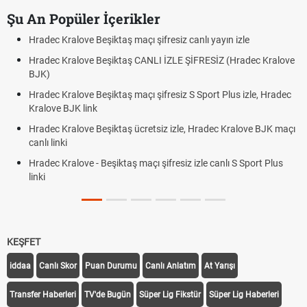
Şu An Popüler İçerikler
Hradec Kralove Beşiktaş maçı şifresiz canlı yayın izle
Hradec Kralove Beşiktaş CANLI İZLE ŞİFRESİZ (Hradec Kralove
BJK)
Hradec Kralove Beşiktaş maçı şifresiz S Sport Plus izle, Hradec
Kralove BJK link
Hradec Kralove Beşiktaş ücretsiz izle, Hradec Kralove BJK maçı
canlı linki
Hradec Kralove - Beşiktaş maçı şifresiz izle canlı S Sport Plus
linki
KEŞFET
iddaa
Canlı Skor
Puan Durumu
Canlı Anlatım
At Yarışı
Transfer Haberleri
TV'de Bugün
Süper Lig Fikstür
Süper Lig Haberleri