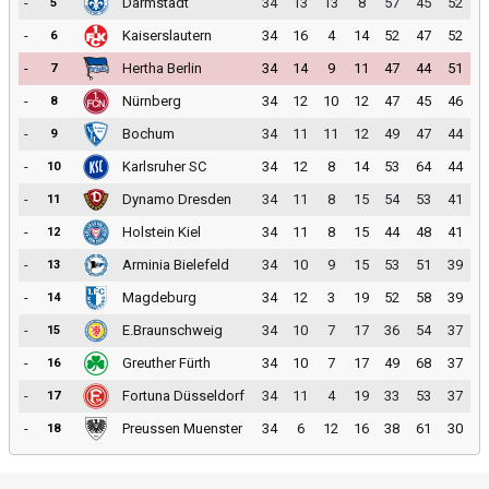
-
Darmstadt
34
13
13
8
57
45
52
5
-
Kaiserslautern
34
16
4
14
52
47
52
6
-
Hertha Berlin
34
14
9
11
47
44
51
7
-
Nürnberg
34
12
10
12
47
45
46
8
-
Bochum
34
11
11
12
49
47
44
9
-
Karlsruher SC
34
12
8
14
53
64
44
10
-
Dynamo Dresden
34
11
8
15
54
53
41
11
-
Holstein Kiel
34
11
8
15
44
48
41
12
-
Arminia Bielefeld
34
10
9
15
53
51
39
13
-
Magdeburg
34
12
3
19
52
58
39
14
-
E.Braunschweig
34
10
7
17
36
54
37
15
-
Greuther Fürth
34
10
7
17
49
68
37
16
-
Fortuna Düsseldorf
34
11
4
19
33
53
37
17
-
Preussen Muenster
34
6
12
16
38
61
30
18