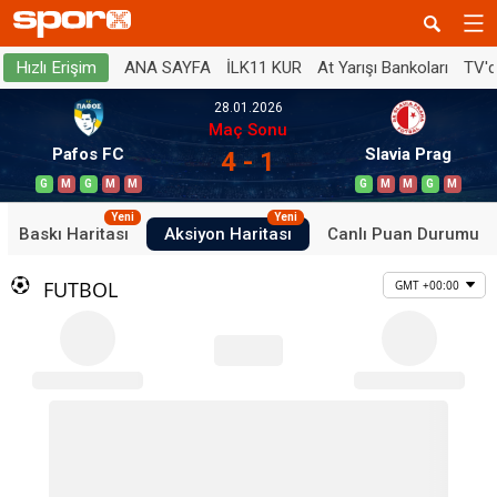
ANA SAYFA
İLK11 KUR
At Yarışı Bankoları
TV'
Hızlı Erişim
28.01.2026
Maç Sonu
Pafos FC
Slavia Prag
4 - 1
G
M
G
M
M
G
M
M
G
M
Yeni
Yeni
Baskı Haritası
Aksiyon Haritası
Canlı Puan Durumu
FUTBOL
GMT +00:00