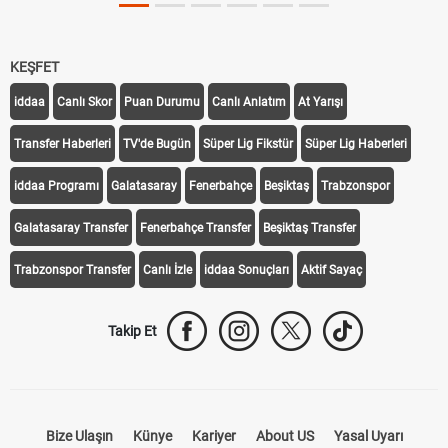
KEŞFET
iddaa
Canlı Skor
Puan Durumu
Canlı Anlatım
At Yarışı
Transfer Haberleri
TV'de Bugün
Süper Lig Fikstür
Süper Lig Haberleri
iddaa Programı
Galatasaray
Fenerbahçe
Beşiktaş
Trabzonspor
Galatasaray Transfer
Fenerbahçe Transfer
Beşiktaş Transfer
Trabzonspor Transfer
Canlı İzle
iddaa Sonuçları
Aktif Sayaç
Takip Et
Bize Ulaşın
Künye
Kariyer
About US
Yasal Uyarı