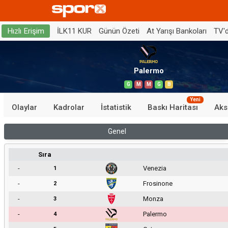
İLK11 KUR
Günün Özeti
At Yarışı Bankoları
TV'
Hızlı Erişim
Palermo
G
M
M
G
B
Yeni
Olaylar
Kadrolar
İstatistik
Baskı Haritası
Aks
Genel
Sıra
-
Venezia
1
-
Frosinone
2
-
Monza
3
-
Palermo
4