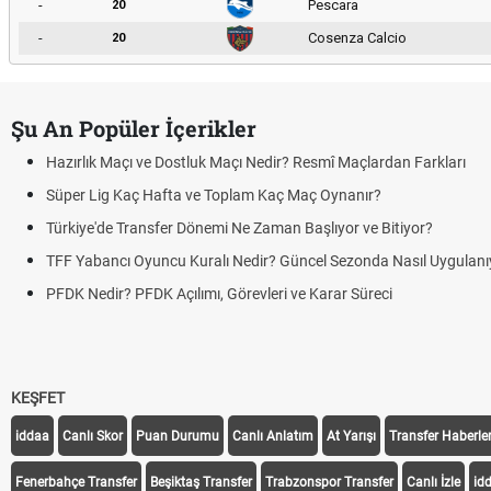
-
Pescara
20
-
Cosenza Calcio
20
Şu An Popüler İçerikler
Hazırlık Maçı ve Dostluk Maçı Nedir? Resmî Maçlardan Farkları
Süper Lig Kaç Hafta ve Toplam Kaç Maç Oynanır?
Türkiye'de Transfer Dönemi Ne Zaman Başlıyor ve Bitiyor?
TFF Yabancı Oyuncu Kuralı Nedir? Güncel Sezonda Nasıl Uygulanı
PFDK Nedir? PFDK Açılımı, Görevleri ve Karar Süreci
KEŞFET
iddaa
Canlı Skor
Puan Durumu
Canlı Anlatım
At Yarışı
Transfer Haberler
Fenerbahçe Transfer
Beşiktaş Transfer
Trabzonspor Transfer
Canlı İzle
id