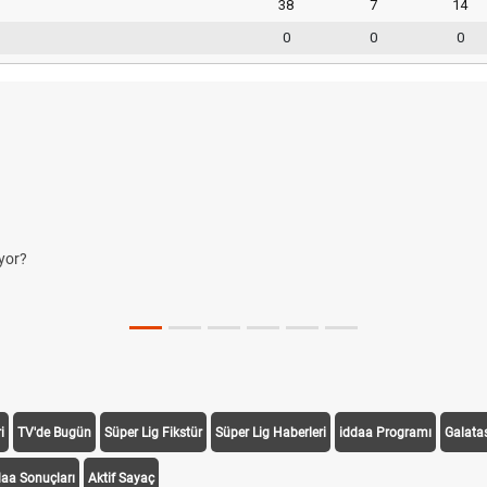
38
7
14
0
0
0
yor?
i
TV'de Bugün
Süper Lig Fikstür
Süper Lig Haberleri
iddaa Programı
Galata
daa Sonuçları
Aktif Sayaç