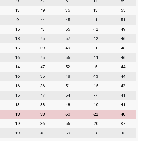
9
62
51
11
59
13
49
36
13
55
9
44
45
-1
51
15
43
55
-12
49
18
45
57
-12
46
16
39
49
-10
46
16
45
56
-11
46
14
47
52
-5
44
16
35
48
-13
44
16
36
51
-15
42
15
47
54
-7
41
13
38
48
-10
41
18
38
60
-22
40
19
36
56
-20
37
19
43
59
-16
35