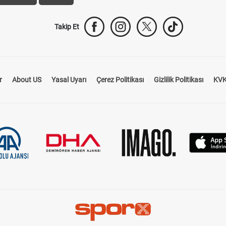
Takip Et
r
About US
Yasal Uyarı
Çerez Politikası
Gizlilik Politikası
KVK