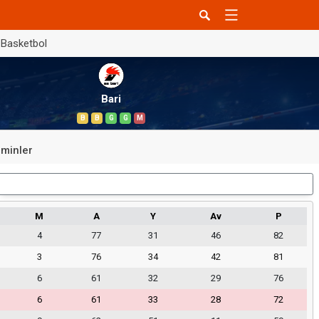
Basketbol
Bari
B
B
G
G
M
minler
Dış Saha
M
A
Y
Av
P
4
77
31
46
82
3
76
34
42
81
6
61
32
29
76
6
61
33
28
72