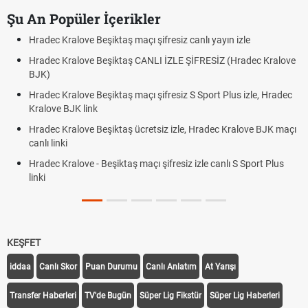
Şu An Popüler İçerikler
Hradec Kralove Beşiktaş maçı şifresiz canlı yayın izle
Hradec Kralove Beşiktaş CANLI İZLE ŞİFRESİZ (Hradec Kralove
BJK)
Hradec Kralove Beşiktaş maçı şifresiz S Sport Plus izle, Hradec
Kralove BJK link
Hradec Kralove Beşiktaş ücretsiz izle, Hradec Kralove BJK maçı
canlı linki
Hradec Kralove - Beşiktaş maçı şifresiz izle canlı S Sport Plus
linki
KEŞFET
iddaa
Canlı Skor
Puan Durumu
Canlı Anlatım
At Yarışı
Transfer Haberleri
TV'de Bugün
Süper Lig Fikstür
Süper Lig Haberleri