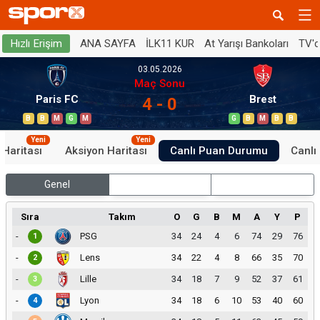
ANA SAYFA
İLK11 KUR
At Yarışı Bankoları
TV'
Hızlı Erişim
03.05.2026
Maç Sonu
Paris FC
Brest
4 - 0
B
B
M
G
M
G
B
M
B
B
Yeni
Yeni
 Haritası
Aksiyon Haritası
Canlı Puan Durumu
Canlı 
Genel
İç Saha
Dış Saha
Sıra
Takım
O
G
B
M
A
Y
P
-
PSG
34
24
4
6
74
29
76
1
-
Lens
34
22
4
8
66
35
70
2
-
Lille
34
18
7
9
52
37
61
3
-
Lyon
34
18
6
10
53
40
60
4