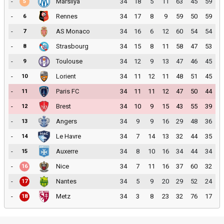
-
Marsilya
34
18
5
11
63
45
59
5
-
Rennes
34
17
8
9
59
50
59
6
-
AS Monaco
34
16
6
12
60
54
54
7
-
Strasbourg
34
15
8
11
58
47
53
8
-
Toulouse
34
12
9
13
47
46
45
9
-
Lorient
34
11
12
11
48
51
45
10
-
Paris FC
34
11
11
12
47
50
44
11
-
Brest
34
10
9
15
43
55
39
12
-
Angers
34
9
9
16
29
48
36
13
-
Le Havre
34
7
14
13
32
44
35
14
-
Auxerre
34
8
10
16
34
44
34
15
-
Nice
34
7
11
16
37
60
32
16
-
Nantes
34
5
9
20
29
52
24
17
-
Metz
34
3
8
23
32
76
17
18