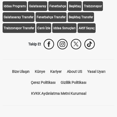
iddaa Programı
Galatasaray
Fenerbahçe
Beşiktaş
Trabzonspor
Galatasaray Transfer
Fenerbahçe Transfer
Beşiktaş Transfer
Trabzonspor Transfer
Canlı İzle
iddaa Sonuçları
Aktif Sayaç
Takip Et
Bize Ulaşın
Künye
Kariyer
About US
Yasal Uyarı
Çerez Politikası
Gizlilik Politikası
KVKK Aydınlatma Metni Kurumsal