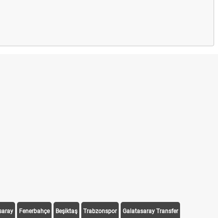
saray
Fenerbahçe
Beşiktaş
Trabzonspor
Galatasaray Transfer