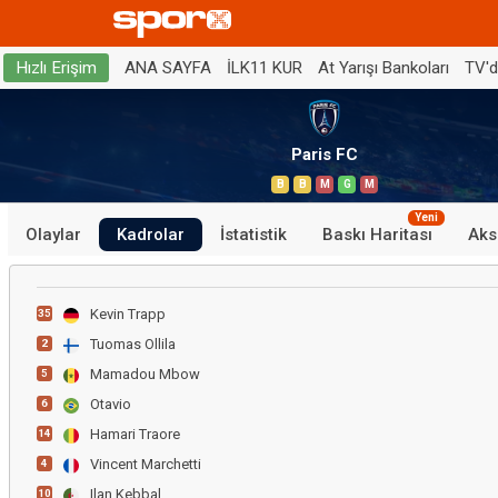
ANA SAYFA
İLK11 KUR
At Yarışı Bankoları
TV'
Hızlı Erişim
Paris FC
B
B
M
G
M
Yeni
Olaylar
Kadrolar
İstatistik
Baskı Haritası
Aks
Kevin Trapp
35
Tuomas Ollila
2
Mamadou Mbow
5
Otavio
6
Hamari Traore
14
Vincent Marchetti
4
Ilan Kebbal
10