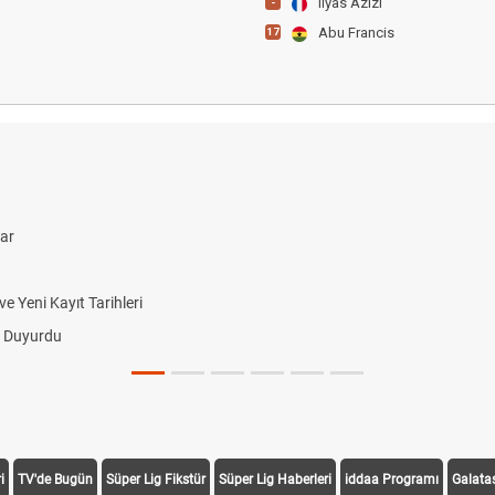
Ilyas Azizi
-
Abu Francis
17
lar
 Yeni Kayıt Tarihleri
i Duyurdu
i
TV'de Bugün
Süper Lig Fikstür
Süper Lig Haberleri
iddaa Programı
Galata