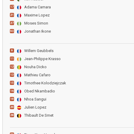
Adama Camara
17
Maxime Lopez
21
Moses Simon
27
Jonathan Ikone
93
Willem Geubbels
9
Jean-Philippe Krasso
11
Nouha Dicko
12
Mathieu Cafaro
13
Timothee Kolodziejczak
15
Obed Nkambadio
16
Nhoa Sangui
19
Julien Lopez
20
Thibault De Smet
28