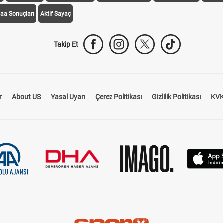
daa Sonuçları
Aktif Sayaç
Takip Et
r
About US
Yasal Uyarı
Çerez Politikası
Gizlilik Politikası
KVK