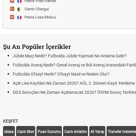
Pierre-Yves Hamel
29
Samir Chergui
31
Pierre Lees-Melou
33
Şu An Popüler İçerikler
Jübile Maçı Nedir? Futbolda Jübile Yapmak Ne Anlama Gelir?
Futbolda Averaj Nedir? Genel Averaj ve İkili Averaj Arasındaki Fark
Futbolda Ofsayt Nedir? Ofsayt Nasıl ve Neden Olur?
Açık Lise Kayıtları Ne Zaman 2026? AÖL 2. Dönem Kayıt Yenileme ve
DGS Sonuçları Ne Zaman Açıklanacak 2026? ÖSYM Sonuç Tarihin
KEŞFET
iddaa
Canlı Skor
Puan Durumu
Canlı Anlatım
At Yarışı
Transfer Haberler