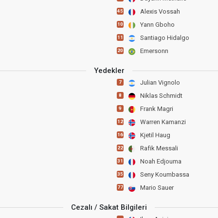
Alexis Vossah
45
Yann Gboho
10
Santiago Hidalgo
11
Emersonn
20
Yedekler
Julian Vignolo
7
Niklas Schmidt
8
Frank Magri
9
Warren Kamanzi
12
Kjetil Haug
16
Rafik Messali
22
Noah Edjouma
31
Seny Koumbassa
35
Mario Sauer
77
Cezalı / Sakat Bilgileri