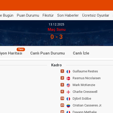
de Bugün
Puan Durumu
Fikstür
Son Haberler
Ücretsiz Oyunlar
13.12.2025
Maç Sonu
0 - 3
Yeni
iyon Haritası
Canlı Puan Durumu
Canlı İzle
Kadro
Guillaume Restes
1
Rasmus Nicolaisen
2
Mark McKenzie
3
Charlie Cresswell
4
Djibril Sidibe
19
Cristian Casseres Jr.
23
Dayann Methalie
24