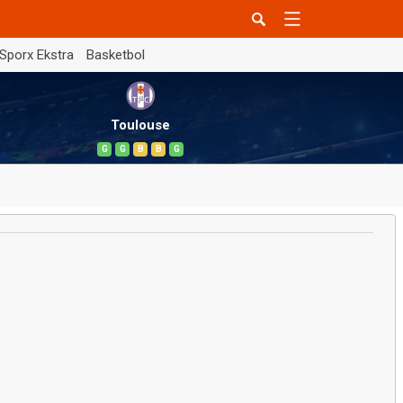
Sporx Ekstra
Basketbol
Toulouse
G
G
B
B
G