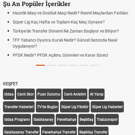
Şu An Popüler İçerikler
Hazırlık Maçı ve Dostluk Maçı Nedir? Resmî Maçlardan Farkları
Süper Lig Kaç Hafta ve Toplam Kaç Maç Oynanır?
Türkiye'de Transfer Dönemi Ne Zaman Başlıyor ve Bitiyor?
TFF Yabancı Oyuncu Kuralı Nedir? Güncel Sezonda Nasıl
Uygulanıyor?
PFDK Nedir? PFDK Açılımı, Görevleri ve Karar Süreci
KEŞFET
iddaa
Canlı Skor
Puan Durumu
Canlı Anlatım
At Yarışı
Transfer Haberleri
TV'de Bugün
Süper Lig Fikstür
Süper Lig Haberleri
iddaa Programı
Galatasaray
Fenerbahçe
Beşiktaş
Trabzonspor