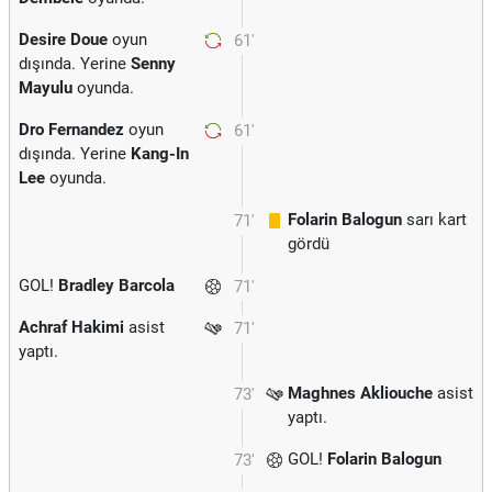
Desire Doue
oyun
61'
dışında. Yerine
Senny
Mayulu
oyunda.
Dro Fernandez
oyun
61'
dışında. Yerine
Kang-In
Lee
oyunda.
Folarin Balogun
sarı kart
71'
gördü
GOL!
Bradley Barcola
71'
Achraf Hakimi
asist
71'
yaptı.
Maghnes Akliouche
asist
73'
yaptı.
GOL!
Folarin Balogun
73'