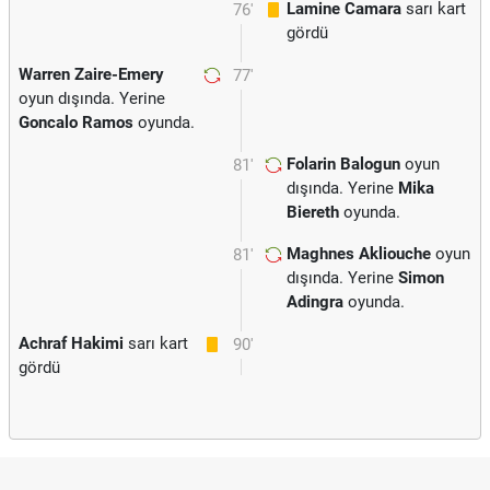
Lamine Camara
sarı kart
76'
gördü
Warren Zaire-Emery
77'
oyun dışında. Yerine
Goncalo Ramos
oyunda.
Folarin Balogun
oyun
81'
dışında. Yerine
Mika
Biereth
oyunda.
Maghnes Akliouche
oyun
81'
dışında. Yerine
Simon
Adingra
oyunda.
Achraf Hakimi
sarı kart
90'
gördü