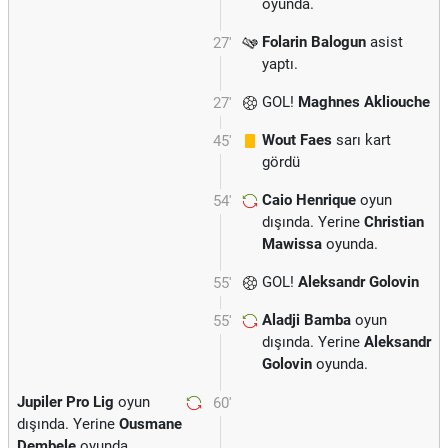
oyunda.
Folarin Balogun
asist
27'
yaptı.
GOL!
Maghnes Akliouche
27'
Wout Faes
sarı kart
45'
gördü
Caio Henrique
oyun
54'
dışında. Yerine
Christian
Mawissa
oyunda.
GOL!
Aleksandr Golovin
55'
Aladji Bamba
oyun
55'
dışında. Yerine
Aleksandr
Golovin
oyunda.
Jupiler Pro Lig
oyun
60'
dışında. Yerine
Ousmane
Dembele
oyunda.