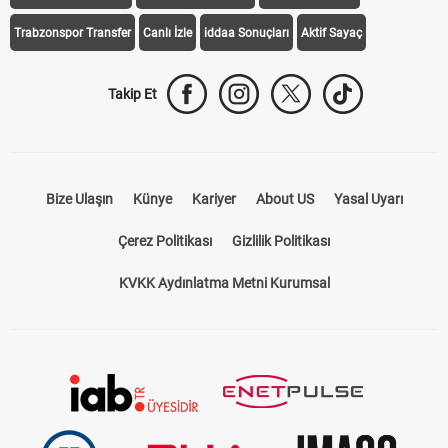
Galatasaray Transfer
Fenerbahçe Transfer
Beşiktaş Transfer
Trabzonspor Transfer
Canlı İzle
iddaa Sonuçları
Aktif Sayaç
Takip Et
Bize Ulaşın
Künye
Kariyer
About US
Yasal Uyarı
Çerez Politikası
Gizlilik Politikası
KVKK Aydınlatma Metni Kurumsal