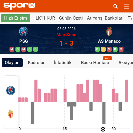
İLK11 KUR
Günün Özeti
At Yarışı Bankoları
TV
Hızlı Erişim
06.03.2026
Maç Sonu
PSG
AS Monaco
1 - 3
M
G
M
G
G
G
B
M
G
M
Yeni
Olaylar
Kadrolar
İstatistik
Baskı Haritası
Aksiyon
0'
15'
30'