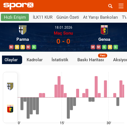
İLK11 KUR
Günün Özeti
At Yarışı Bankoları
TV
Hızlı Erişim
18.01.2026
Maç Sonu
Parma
Genoa
0 - 0
M
B
B
M
G
M
M
G
B
G
Yeni
Olaylar
Kadrolar
İstatistik
Baskı Haritası
Aksiyon
0'
15'
30'