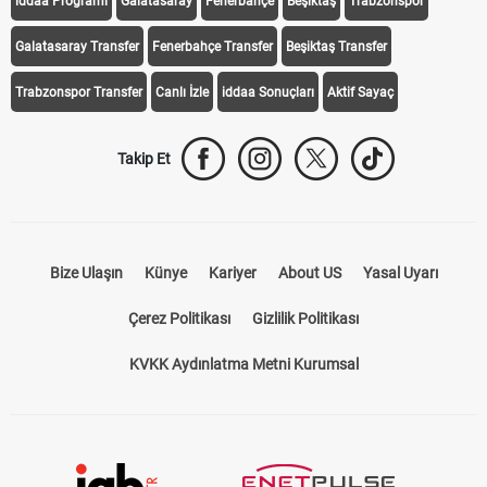
iddaa Programı
Galatasaray
Fenerbahçe
Beşiktaş
Trabzonspor
Galatasaray Transfer
Fenerbahçe Transfer
Beşiktaş Transfer
Trabzonspor Transfer
Canlı İzle
iddaa Sonuçları
Aktif Sayaç
Takip Et
Bize Ulaşın
Künye
Kariyer
About US
Yasal Uyarı
Çerez Politikası
Gizlilik Politikası
KVKK Aydınlatma Metni Kurumsal