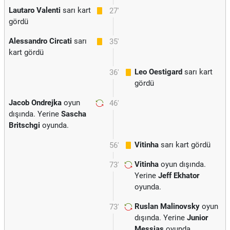
Lautaro Valenti
sarı kart
27'
gördü
Alessandro Circati
sarı
35'
kart gördü
Leo Oestigard
sarı kart
36'
gördü
Jacob Ondrejka
oyun
46'
dışında. Yerine
Sascha
Britschgi
oyunda.
Vitinha
sarı kart gördü
56'
Vitinha
oyun dışında.
73'
Yerine
Jeff Ekhator
oyunda.
Ruslan Malinovsky
oyun
73'
dışında. Yerine
Junior
Messias
oyunda.