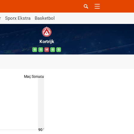
r
Sporx Ekstra
Basketbol
Kortrijk
G
G
M
G
G
Maç Sonucu
90 '