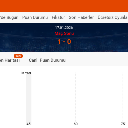
'de Bugün
Puan Durumu
Fikstür
Son Haberler
Ücretsiz Oyunla
17.01.2026
Maç Sonu
1 - 0
Yeni
n Haritası
Canlı Puan Durumu
İlk Yarı
45'
60'
75'