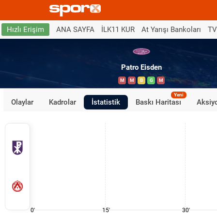
ANA SAYFA
İLK11 KUR
At Yarışı Bankoları
TV
Hızlı Erişim
Patro Eisden
M
M
B
G
M
Yeni
Olaylar
Kadrolar
İstatistik
Baskı Haritası
Aksiyo
0'
15'
30'