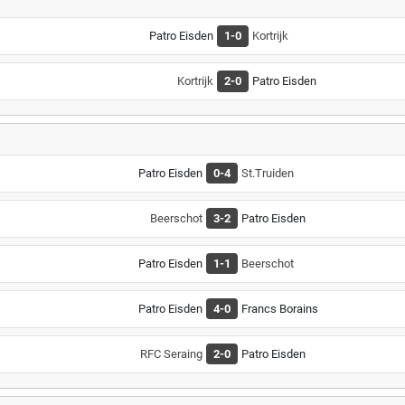
Patro Eisden
1-0
Kortrijk
Kortrijk
2-0
Patro Eisden
Patro Eisden
0-4
St.Truiden
Beerschot
3-2
Patro Eisden
Patro Eisden
1-1
Beerschot
Patro Eisden
4-0
Francs Borains
RFC Seraing
2-0
Patro Eisden