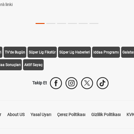
ı linki
i
TV'de Bugün
Süper Lig Fikstür
Süper Lig Haberleri
iddaa Programı
Galata
daa Sonuçları
Aktif Sayaç
Takip Et
r
About US
Yasal Uyarı
Çerez Politikası
Gizlilik Politikası
KVK