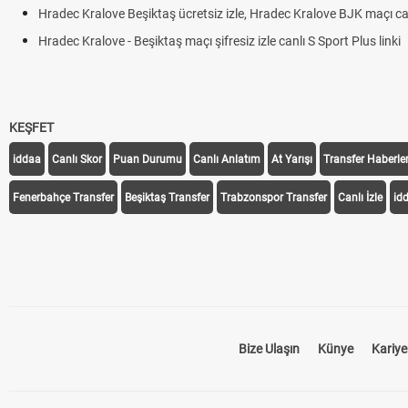
Hradec Kralove Beşiktaş ücretsiz izle, Hradec Kralove BJK maçı canl
Hradec Kralove - Beşiktaş maçı şifresiz izle canlı S Sport Plus linki
KEŞFET
iddaa
Canlı Skor
Puan Durumu
Canlı Anlatım
At Yarışı
Transfer Haberler
Fenerbahçe Transfer
Beşiktaş Transfer
Trabzonspor Transfer
Canlı İzle
id
Bize Ulaşın
Künye
Kariye