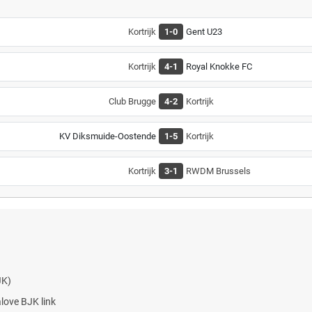
Kortrijk
1-0
Gent U23
Kortrijk
4-1
Royal Knokke FC
Club Brugge
4-2
Kortrijk
KV Diksmuide-Oostende
1-5
Kortrijk
Kortrijk
3-1
RWDM Brussels
JK)
alove BJK link