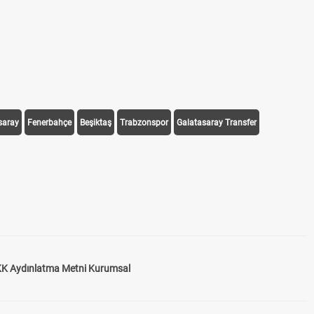
saray
Fenerbahçe
Beşiktaş
Trabzonspor
Galatasaray Transfer
K Aydınlatma Metni Kurumsal