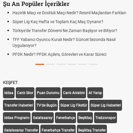
Şu An Popüler İçerikler
Hazırlık Maçı ve Dostluk Maçı Nedir? Resmî Maçlardan Farkları
Süper Lig Kaç Hafta ve Toplam Kaç Maç Oynanır?
Türkiye'de Transfer Dönemi Ne Zaman Başlıyor ve Bitiyor?
TFF Yabancı Oyuncu Kuralı Nedir? Güncel Sezonda Nasıl
Uygulanıyor?
PFDK Nedir? PFDK Açılımı, Görevleri ve Karar Süreci
KEŞFET
iddaa
Canlı Skor
Puan Durumu
Canlı Anlatım
At Yarışı
Transfer Haberleri
TV'de Bugün
Süper Lig Fikstür
Süper Lig Haberleri
iddaa Programı
Galatasaray
Fenerbahçe
Beşiktaş
Trabzonspor
Galatasaray Transfer
Fenerbahçe Transfer
Beşiktaş Transfer