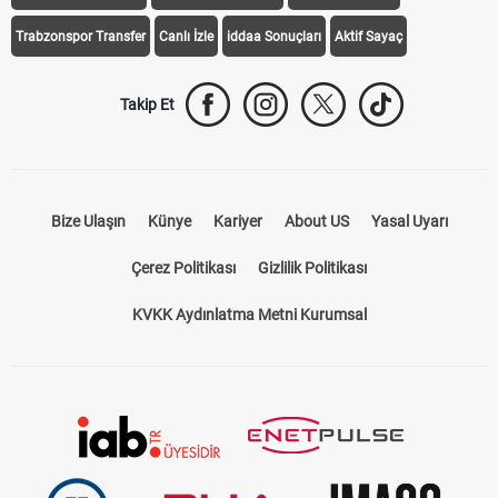
Trabzonspor Transfer
Canlı İzle
iddaa Sonuçları
Aktif Sayaç
Takip Et
Bize Ulaşın
Künye
Kariyer
About US
Yasal Uyarı
Çerez Politikası
Gizlilik Politikası
KVKK Aydınlatma Metni Kurumsal