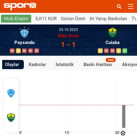
İLK11 KUR
Günün Özeti
At Yarışı Bankoları
TV
Hızlı Erişim
03.10.2025
Maç Sonu
Paysandu
Cuiaba
1 - 1
M
B
M
M
M
B
M
M
B
G
Yeni
Olaylar
Kadrolar
İstatistik
Baskı Haritası
Aksiyon
0'
15'
30'