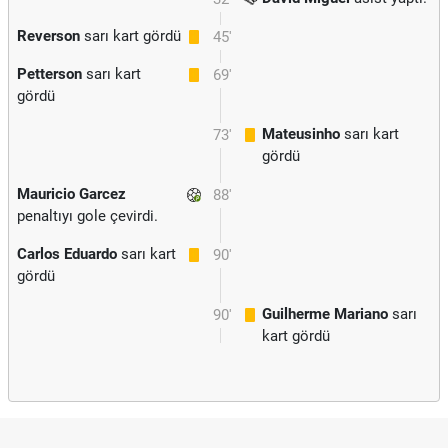
Reverson
sarı kart gördü
45'
Petterson
sarı kart
69'
gördü
Mateusinho
sarı kart
73'
gördü
Mauricio Garcez
88'
penaltıyı gole çevirdi.
Carlos Eduardo
sarı kart
90'
gördü
Guilherme Mariano
sarı
90'
kart gördü