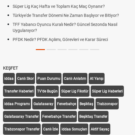
Süper Lig Kaç Hafta ve Toplam Kaç Maç Oynanır?
Türkiye'de Transfer Dönemi Ne Zaman Başlıyor ve Bitiyor?
TFF Yabancı Oyuncu Kuralı Nedir? Güncel Sezonda Nasıl
Uygulanıyor?
PFDK Nedir? PFDK Açılımı, Görevleri ve Karar Süreci
KEŞFET
iddaa
Canlı Skor
Puan Durumu
Canlı Anlatım
At Yarışı
Transfer Haberleri
TV'de Bugün
Süper Lig Fikstür
Süper Lig Haberleri
iddaa Programı
Galatasaray
Fenerbahçe
Beşiktaş
Trabzonspor
Galatasaray Transfer
Fenerbahçe Transfer
Beşiktaş Transfer
Trabzonspor Transfer
Canlı İzle
iddaa Sonuçları
Aktif Sayaç