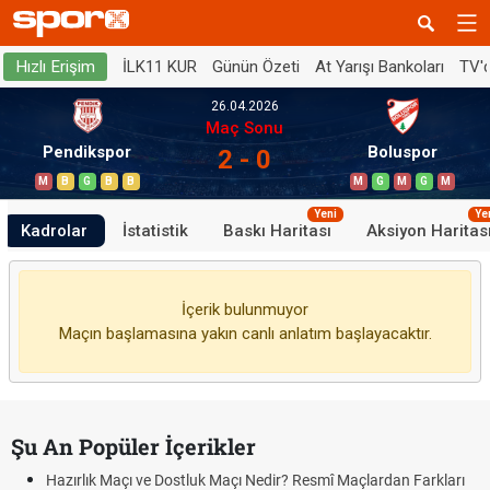
İLK11 KUR
Günün Özeti
At Yarışı Bankoları
TV'
Hızlı Erişim
26.04.2026
Maç Sonu
Pendikspor
Boluspor
2 - 0
M
B
G
B
B
M
G
M
G
M
Yeni
Ye
Kadrolar
İstatistik
Baskı Haritası
Aksiyon Haritas
İçerik bulunmuyor
Maçın başlamasına yakın canlı anlatım başlayacaktır.
Şu An Popüler İçerikler
Hazırlık Maçı ve Dostluk Maçı Nedir? Resmî Maçlardan Farkları