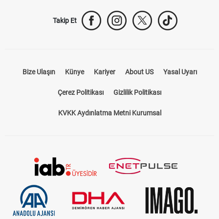
Takip Et
Bize Ulaşın
Künye
Kariyer
About US
Yasal Uyarı
Çerez Politikası
Gizlilik Politikası
KVKK Aydınlatma Metni Kurumsal