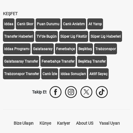
KEŞFET
iddaa
Canlı Skor
Puan Durumu
Canlı Anlatım
At Yarışı
Transfer Haberleri
TV'de Bugün
Süper Lig Fikstür
Süper Lig Haberleri
iddaa Programı
Galatasaray
Fenerbahçe
Beşiktaş
Trabzonspor
Galatasaray Transfer
Fenerbahçe Transfer
Beşiktaş Transfer
Trabzonspor Transfer
Canlı İzle
iddaa Sonuçları
Aktif Sayaç
Takip Et
Bize Ulaşın
Künye
Kariyer
About US
Yasal Uyarı