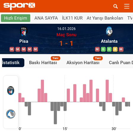
ANA SAYFA
İLK11 KUR
At Yarışı Bankoları
TV
Hızlı Erişim
16.01.2026
Maç Sonu
Pisa
Atalanta
1 - 1
M
M
M
M
M
M
G
G
B
M
Yeni
Yeni
İstatistik
Baskı Haritası
Aksiyon Haritası
Canlı Puan
0'
15'
30'