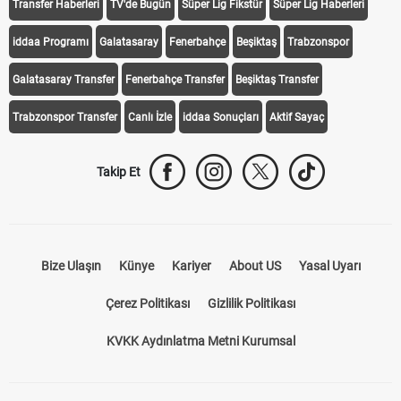
Transfer Haberleri
TV'de Bugün
Süper Lig Fikstür
Süper Lig Haberleri
iddaa Programı
Galatasaray
Fenerbahçe
Beşiktaş
Trabzonspor
Galatasaray Transfer
Fenerbahçe Transfer
Beşiktaş Transfer
Trabzonspor Transfer
Canlı İzle
iddaa Sonuçları
Aktif Sayaç
Takip Et
Bize Ulaşın
Künye
Kariyer
About US
Yasal Uyarı
Çerez Politikası
Gizlilik Politikası
KVKK Aydınlatma Metni Kurumsal