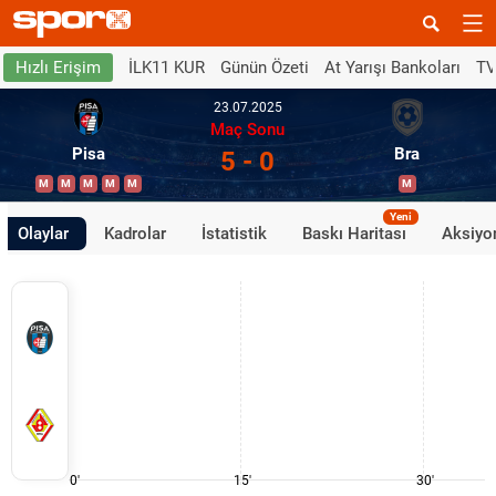
İLK11 KUR
Günün Özeti
At Yarışı Bankoları
TV
Hızlı Erişim
23.07.2025
Maç Sonu
Pisa
Bra
5 - 0
M
M
M
M
M
M
Yeni
Olaylar
Kadrolar
İstatistik
Baskı Haritası
Aksiyon
0'
15'
30'