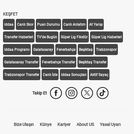
KEŞFET
iddaa
Canlı Skor
Puan Durumu
Canlı Anlatım
At Yarışı
Transfer Haberleri
TV'de Bugün
Süper Lig Fikstür
Süper Lig Haberleri
iddaa Programı
Galatasaray
Fenerbahçe
Beşiktaş
Trabzonspor
Galatasaray Transfer
Fenerbahçe Transfer
Beşiktaş Transfer
Trabzonspor Transfer
Canlı İzle
iddaa Sonuçları
Aktif Sayaç
Takip Et
Bize Ulaşın
Künye
Kariyer
About US
Yasal Uyarı