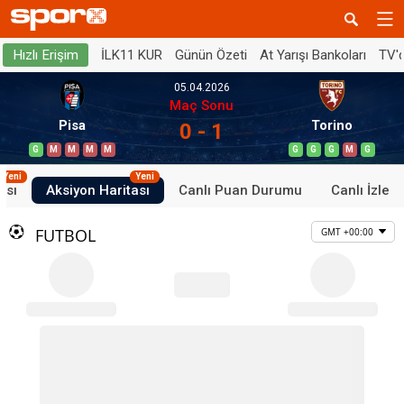
İLK11 KUR
Günün Özeti
At Yarışı Bankoları
TV'
Hızlı Erişim
05.04.2026
Maç Sonu
Pisa
Torino
0 - 1
G
M
M
M
M
G
G
G
M
G
Yeni
Yeni
ası
Aksiyon Haritası
Canlı Puan Durumu
Canlı İzle
FUTBOL
GMT +00:00