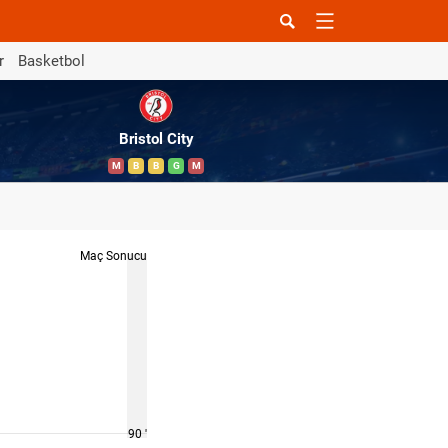
r
Basketbol
Bristol City
M
B
B
G
M
Maç Sonucu
90 '