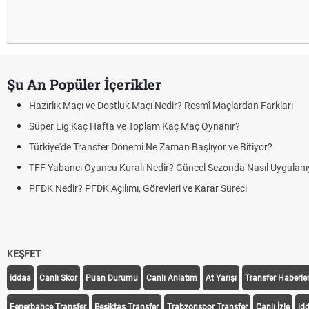
Şu An Popüler İçerikler
Hazırlık Maçı ve Dostluk Maçı Nedir? Resmî Maçlardan Farkları
Süper Lig Kaç Hafta ve Toplam Kaç Maç Oynanır?
Türkiye'de Transfer Dönemi Ne Zaman Başlıyor ve Bitiyor?
TFF Yabancı Oyuncu Kuralı Nedir? Güncel Sezonda Nasıl Uygulanı
PFDK Nedir? PFDK Açılımı, Görevleri ve Karar Süreci
KEŞFET
iddaa
Canlı Skor
Puan Durumu
Canlı Anlatım
At Yarışı
Transfer Haberler
Fenerbahçe Transfer
Beşiktaş Transfer
Trabzonspor Transfer
Canlı İzle
id