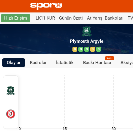
İLK11 KUR
Günün Özeti
At Yarışı Bankoları
TV
Hızlı Erişim
Plymouth Argyle
B
G
G
B
G
Yeni
Olaylar
Kadrolar
İstatistik
Baskı Haritası
Aksiyo
0'
15'
30'