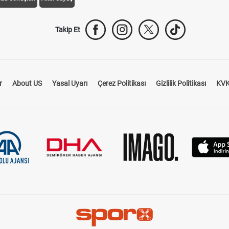
Takip Et
r
About US
Yasal Uyarı
Çerez Politikası
Gizlilik Politikası
KVK