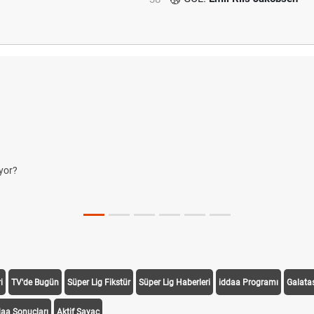
yor?
i
TV'de Bugün
Süper Lig Fikstür
Süper Lig Haberleri
iddaa Programı
Galata
daa Sonuçları
Aktif Sayaç