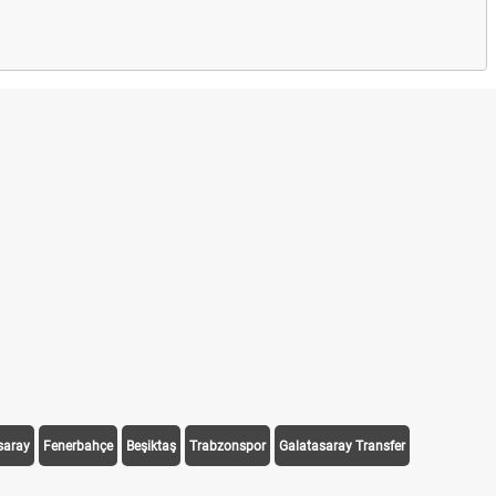
saray
Fenerbahçe
Beşiktaş
Trabzonspor
Galatasaray Transfer