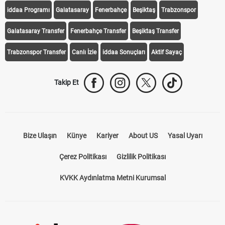
iddaa Programı
Galatasaray
Fenerbahçe
Beşiktaş
Trabzonspor
Galatasaray Transfer
Fenerbahçe Transfer
Beşiktaş Transfer
Trabzonspor Transfer
Canlı İzle
iddaa Sonuçları
Aktif Sayaç
Takip Et
Bize Ulaşın
Künye
Kariyer
About US
Yasal Uyarı
Çerez Politikası
Gizlilik Politikası
KVKK Aydınlatma Metni Kurumsal