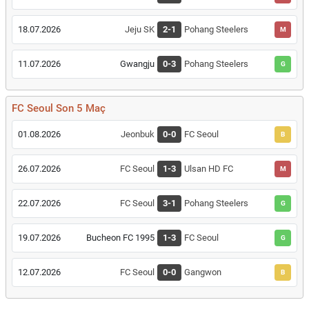
18.07.2026
Jeju SK
2-1
Pohang Steelers
M
11.07.2026
Gwangju
0-3
Pohang Steelers
G
FC Seoul Son 5 Maç
01.08.2026
Jeonbuk
0-0
FC Seoul
B
26.07.2026
FC Seoul
1-3
Ulsan HD FC
M
22.07.2026
FC Seoul
3-1
Pohang Steelers
G
19.07.2026
Bucheon FC 1995
1-3
FC Seoul
G
12.07.2026
FC Seoul
0-0
Gangwon
B