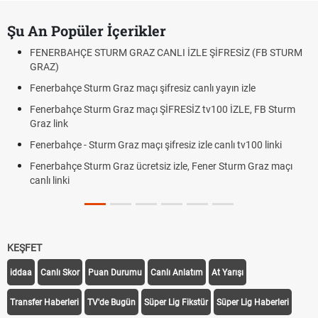
Şu An Popüler İçerikler
FENERBAHÇE STURM GRAZ CANLI İZLE ŞİFRESİZ (FB STURM
GRAZ)
Fenerbahçe Sturm Graz maçı şifresiz canlı yayın izle
Fenerbahçe Sturm Graz maçı ŞİFRESİZ tv100 İZLE, FB Sturm
Graz link
Fenerbahçe - Sturm Graz maçı şifresiz izle canlı tv100 linki
Fenerbahçe Sturm Graz ücretsiz izle, Fener Sturm Graz maçı
canlı linki
KEŞFET
iddaa
Canlı Skor
Puan Durumu
Canlı Anlatım
At Yarışı
Transfer Haberleri
TV'de Bugün
Süper Lig Fikstür
Süper Lig Haberleri