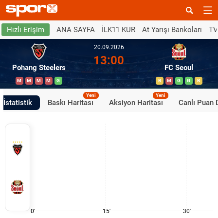
ANA SAYFA
İLK11 KUR
At Yarışı Bankoları
TV
Hızlı Erişim
20.09.2026
13:00
Pohang Steelers
FC Seoul
M
M
M
M
G
B
M
G
G
B
Yeni
Yeni
İstatistik
Baskı Haritası
Aksiyon Haritası
Canlı Puan
0'
15'
30'