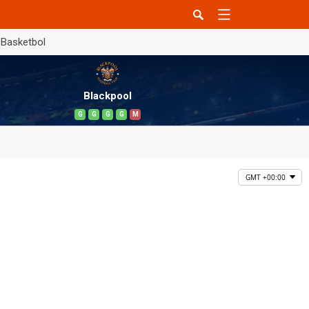
Basketbol
Blackpool
G
G
G
G
M
GMT +00:00