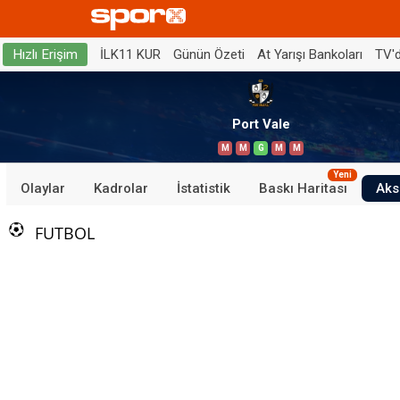
İLK11 KUR
Günün Özeti
At Yarışı Bankoları
TV'
Hızlı Erişim
Port Vale
M
M
G
M
M
Yeni
Olaylar
Kadrolar
İstatistik
Baskı Haritası
Aks
FUTBOL