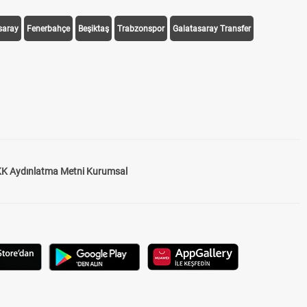
saray
Fenerbahçe
Beşiktaş
Trabzonspor
Galatasaray Transfer
K Aydınlatma Metni Kurumsal