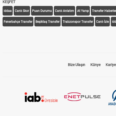
KEŞFET
iddaa
Canlı Skor
Puan Durumu
Canlı Anlatım
At Yarışı
Transfer Haberler
Fenerbahçe Transfer
Beşiktaş Transfer
Trabzonspor Transfer
Canlı İzle
id
Bize Ulaşın
Künye
Kariye