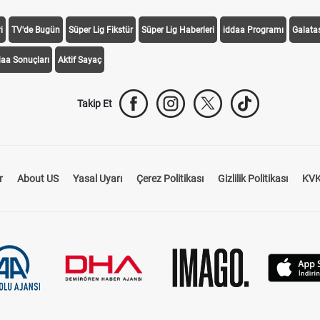
i
TV'de Bugün
Süper Lig Fikstür
Süper Lig Haberleri
iddaa Programı
Galata
daa Sonuçları
Aktif Sayaç
Takip Et
r
About US
Yasal Uyarı
Çerez Politikası
Gizlilik Politikası
KVK