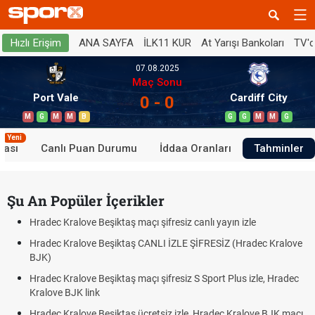
ANA SAYFA
İLK11 KUR
At Yarışı Bankoları
TV'
Hızlı Erişim
07.08.2025
Maç Sonu
Port Vale
Cardiff City
0 - 0
M
G
M
M
B
G
G
M
M
G
Yeni
tası
Canlı Puan Durumu
İddaa Oranları
Tahminler
Şu An Popüler İçerikler
Hradec Kralove Beşiktaş maçı şifresiz canlı yayın izle
Hradec Kralove Beşiktaş CANLI İZLE ŞİFRESİZ (Hradec Kralove
BJK)
Hradec Kralove Beşiktaş maçı şifresiz S Sport Plus izle, Hradec
Kralove BJK link
Hradec Kralove Beşiktaş ücretsiz izle, Hradec Kralove BJK maçı