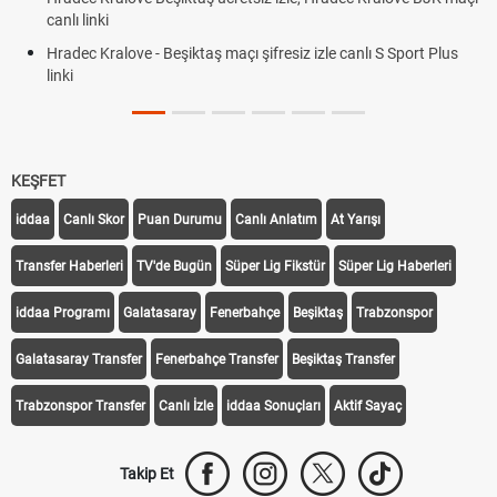
canlı linki
Hradec Kralove - Beşiktaş maçı şifresiz izle canlı S Sport Plus
linki
KEŞFET
iddaa
Canlı Skor
Puan Durumu
Canlı Anlatım
At Yarışı
Transfer Haberleri
TV'de Bugün
Süper Lig Fikstür
Süper Lig Haberleri
iddaa Programı
Galatasaray
Fenerbahçe
Beşiktaş
Trabzonspor
Galatasaray Transfer
Fenerbahçe Transfer
Beşiktaş Transfer
Trabzonspor Transfer
Canlı İzle
iddaa Sonuçları
Aktif Sayaç
Takip Et