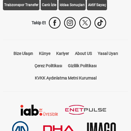
Trabzonspor Transfer
Canlı İzle
iddaa Sonuçları
Aktif Sayaç
Takip Et
Bize Ulaşın
Künye
Kariyer
About US
Yasal Uyarı
Çerez Politikası
Gizlilik Politikası
KVKK Aydınlatma Metni Kurumsal