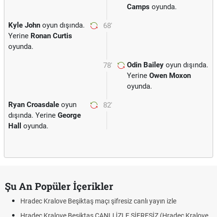
Camps
oyunda.
Kyle John
oyun dışında.
68'
Yerine
Ronan Curtis
oyunda.
Odin Bailey
oyun dışında.
78'
Yerine
Owen Moxon
oyunda.
Ryan Croasdale
oyun
82'
dışında. Yerine
George
Hall
oyunda.
Şu An Popüler İçerikler
Hradec Kralove Beşiktaş maçı şifresiz canlı yayın izle
Hradec Kralove Beşiktaş CANLI İZLE ŞİFRESİZ (Hradec Kralove