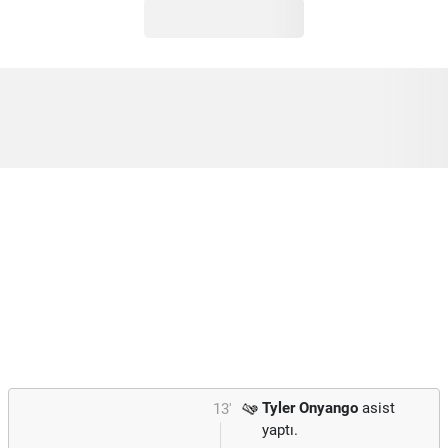
Tyler Onyango
asist
13'
yaptı.