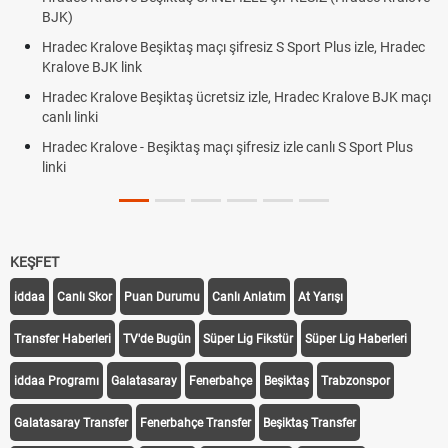
BJK)
Hradec Kralove Beşiktaş maçı şifresiz S Sport Plus izle, Hradec
Kralove BJK link
Hradec Kralove Beşiktaş ücretsiz izle, Hradec Kralove BJK maçı
canlı linki
Hradec Kralove - Beşiktaş maçı şifresiz izle canlı S Sport Plus
linki
KEŞFET
iddaa
Canlı Skor
Puan Durumu
Canlı Anlatım
At Yarışı
Transfer Haberleri
TV'de Bugün
Süper Lig Fikstür
Süper Lig Haberleri
iddaa Programı
Galatasaray
Fenerbahçe
Beşiktaş
Trabzonspor
Galatasaray Transfer
Fenerbahçe Transfer
Beşiktaş Transfer