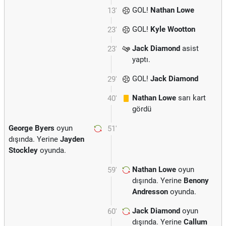
GOL!
Nathan Lowe
13'
GOL!
Kyle Wootton
23'
Jack Diamond
asist
23'
yaptı.
GOL!
Jack Diamond
29'
Nathan Lowe
sarı kart
40'
gördü
George Byers
oyun
51'
dışında. Yerine
Jayden
Stockley
oyunda.
Nathan Lowe
oyun
59'
dışında. Yerine
Benony
Andresson
oyunda.
Jack Diamond
oyun
60'
dışında. Yerine
Callum