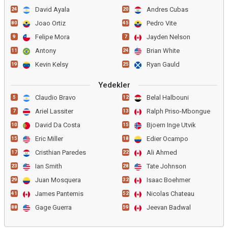
David Ayala
Andres Cubas
24
20
Joao Ortiz
Pedro Vite
80
45
Felipe Mora
Jayden Nelson
9
7
Antony
Brian White
11
24
Kevin Kelsy
Ryan Gauld
19
25
Yedekler
Claudio Bravo
Belal Halbouni
5
12
Ariel Lassiter
Ralph Priso-Mbongue
7
13
David Da Costa
Bjoern Inge Utvik
10
15
Eric Miller
Edier Ocampo
15
18
Cristhian Paredes
Ali Ahmed
17
22
Ian Smith
Tate Johnson
23
28
Juan Mosquera
Isaac Boehmer
29
32
James Pantemis
Nicolas Chateau
41
52
Gage Guerra
Jeevan Badwal
88
59