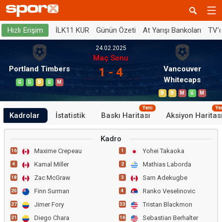
İLK11 KUR
Günün Özeti
At Yarışı Bankoları
TV'
Hızlı Erişim
24.02.2025
Maç Sonu
Portland Timbers
Vancouver
1 - 4
Whitecaps
G
G
B
G
M
B
B
M
G
M
Yeni
Ye
Kadrolar
İstatistik
Baskı Haritası
Aksiyon Haritas
Kadro
Maxime Crepeau
Yohei Takaoka
16
1
Kamal Miller
Mathias Laborda
4
2
Zac McGraw
Sam Adekugbe
18
3
Finn Surman
Ranko Veselinovic
20
4
Jimer Fory
Tristan Blackmon
27
33
Diego Chara
Sebastian Berhalter
21
16