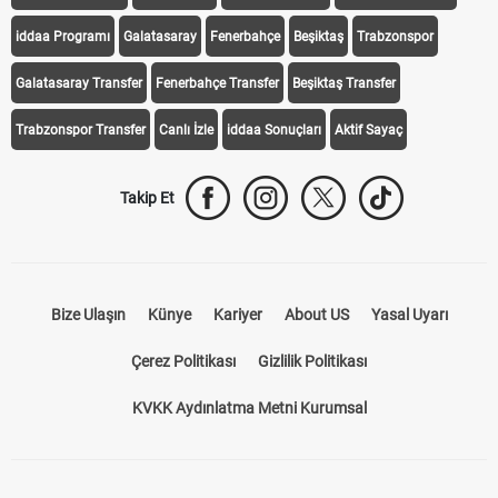
iddaa Programı
Galatasaray
Fenerbahçe
Beşiktaş
Trabzonspor
Galatasaray Transfer
Fenerbahçe Transfer
Beşiktaş Transfer
Trabzonspor Transfer
Canlı İzle
iddaa Sonuçları
Aktif Sayaç
Takip Et
Bize Ulaşın
Künye
Kariyer
About US
Yasal Uyarı
Çerez Politikası
Gizlilik Politikası
KVKK Aydınlatma Metni Kurumsal