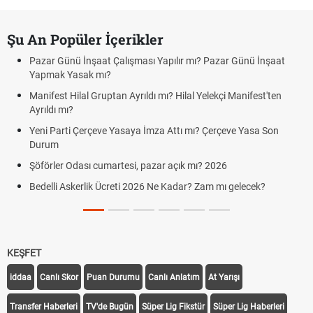
Şu An Popüler İçerikler
Pazar Günü İnşaat Çalışması Yapılır mı? Pazar Günü İnşaat
Yapmak Yasak mı?
Manifest Hilal Gruptan Ayrıldı mı? Hilal Yelekçi Manifest'ten
Ayrıldı mı?
Yeni Parti Çerçeve Yasaya İmza Attı mı? Çerçeve Yasa Son
Durum
Şöförler Odası cumartesi, pazar açık mı? 2026
Bedelli Askerlik Ücreti 2026 Ne Kadar? Zam mı gelecek?
KEŞFET
iddaa
Canlı Skor
Puan Durumu
Canlı Anlatım
At Yarışı
Transfer Haberleri
TV'de Bugün
Süper Lig Fikstür
Süper Lig Haberleri