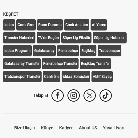
KEŞFET
iddaa
Canlı Skor
Puan Durumu
Canlı Anlatım
At Yarışı
Transfer Haberleri
TV'de Bugün
Süper Lig Fikstür
Süper Lig Haberleri
iddaa Programı
Galatasaray
Fenerbahçe
Beşiktaş
Trabzonspor
Galatasaray Transfer
Fenerbahçe Transfer
Beşiktaş Transfer
Trabzonspor Transfer
Canlı İzle
iddaa Sonuçları
Aktif Sayaç
Takip Et
Bize Ulaşın
Künye
Kariyer
About US
Yasal Uyarı