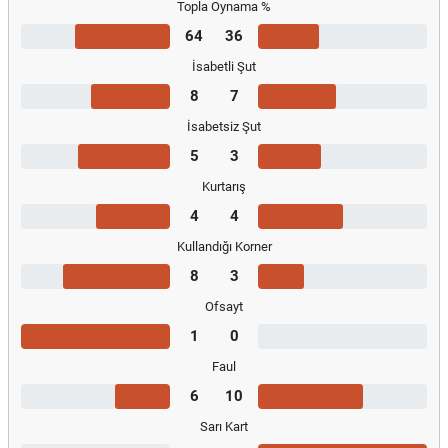
Topla Oynama %
64
36
İsabetli Şut
8
7
İsabetsiz Şut
5
3
Kurtarış
4
4
Kullandığı Korner
8
3
Ofsayt
1
0
Faul
6
10
Sarı Kart