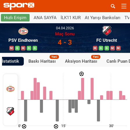
ANA SAYFA
İLK11 KUR
At Yarışı Bankoları
TV
Hızlı Erişim
04.04.2026
Maç Sonu
PSV Eindhoven
FC Utrecht
4 - 3
M
G
M
G
G
M
G
G
M
M
Yeni
Yeni
İstatistik
Baskı Haritası
Aksiyon Haritası
Canlı Puan
0'
15'
30'