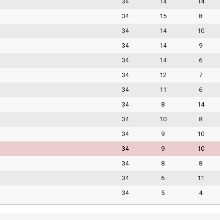
34
14
14
34
15
8
34
14
10
34
14
9
34
14
6
34
12
7
34
11
6
34
8
14
34
10
8
34
9
10
34
9
10
34
8
8
34
6
11
34
5
4