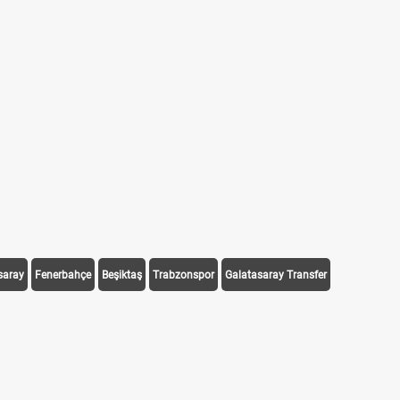
saray
Fenerbahçe
Beşiktaş
Trabzonspor
Galatasaray Transfer