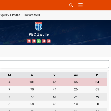
Sporx Ekstra
Basketbol
PEC Zwolle
M
M
G
M
M
Dış Saha
M
A
Y
Av
P
4
101
45
56
84
7
70
44
26
65
7
77
53
24
59
6
59
40
19
58