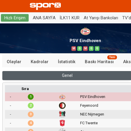
ANA SAYFA
İLK11 KUR
At Yarışı Bankoları
TV'
Hızlı Erişim
PSV Eindhoven
M
G
M
G
G
Yeni
Olaylar
Kadrolar
İstatistik
Baskı Haritası
Aks
Genel
Sıra
-
PSV Eindhoven
1
-
Feyenoord
2
-
NEC Nijmegen
3
-
FC Twente
4