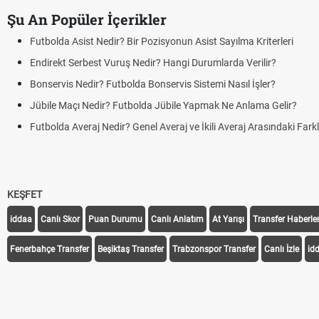
Şu An Popüler İçerikler
Futbolda Asist Nedir? Bir Pozisyonun Asist Sayılma Kriterleri
Endirekt Serbest Vuruş Nedir? Hangi Durumlarda Verilir?
Bonservis Nedir? Futbolda Bonservis Sistemi Nasıl İşler?
Jübile Maçı Nedir? Futbolda Jübile Yapmak Ne Anlama Gelir?
Futbolda Averaj Nedir? Genel Averaj ve İkili Averaj Arasındaki Fark
KEŞFET
iddaa
Canlı Skor
Puan Durumu
Canlı Anlatım
At Yarışı
Transfer Haberler
Fenerbahçe Transfer
Beşiktaş Transfer
Trabzonspor Transfer
Canlı İzle
id