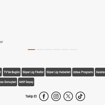
lar
i
TV'de Bugün
Süper Lig Fikstür
Süper Lig Haberleri
iddaa Programı
Galata
daa Sonuçları
Aktif Sayaç
Takip Et