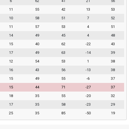
6
62
41
21
56
11
55
42
13
53
10
58
51
7
52
11
57
53
4
51
14
49
45
4
48
15
40
62
-22
43
17
49
63
-14
39
12
54
53
1
38
16
43
56
-13
38
15
49
55
-6
37
15
44
71
-27
37
18
35
55
-20
32
17
35
58
-23
29
25
35
85
-50
19