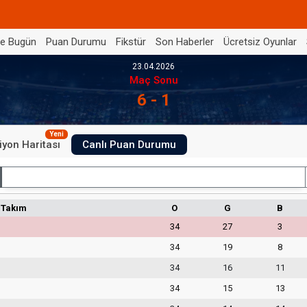
de Bugün
Puan Durumu
Fikstür
Son Haberler
Ücretsiz Oyunlar
23.04.2026
Maç Sonu
6 - 1
Yeni
iyon Haritası
Canlı Puan Durumu
İç Saha
Takım
O
G
B
34
27
3
34
19
8
34
16
11
34
15
13