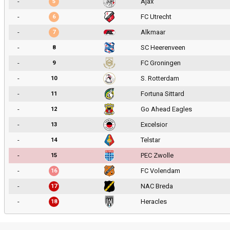
-
Ajax
5
-
FC Utrecht
6
-
Alkmaar
7
-
SC Heerenveen
8
-
FC Groningen
9
-
S. Rotterdam
10
-
Fortuna Sittard
11
-
Go Ahead Eagles
12
-
Excelsior
13
-
Telstar
14
-
PEC Zwolle
15
-
FC Volendam
16
-
NAC Breda
17
-
Heracles
18