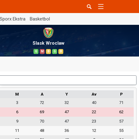
Sporx Ekstra
Basketbol
Slask Wroclaw
G
M
B
G
B
Dış Saha
M
A
Y
Av
P
3
72
32
40
71
6
69
47
22
62
9
70
47
23
57
11
48
36
12
55