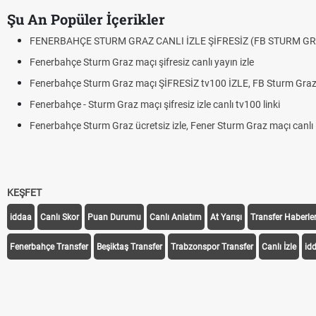
Şu An Popüler İçerikler
FENERBAHÇE STURM GRAZ CANLI İZLE ŞİFRESİZ (FB STURM GR
Fenerbahçe Sturm Graz maçı şifresiz canlı yayın izle
Fenerbahçe Sturm Graz maçı ŞİFRESİZ tv100 İZLE, FB Sturm Graz 
Fenerbahçe - Sturm Graz maçı şifresiz izle canlı tv100 linki
Fenerbahçe Sturm Graz ücretsiz izle, Fener Sturm Graz maçı canlı l
KEŞFET
iddaa
Canlı Skor
Puan Durumu
Canlı Anlatım
At Yarışı
Transfer Haberler
Fenerbahçe Transfer
Beşiktaş Transfer
Trabzonspor Transfer
Canlı İzle
id