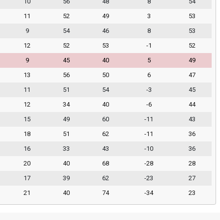
10
56
48
8
54
11
52
49
3
53
9
54
46
8
53
12
52
53
-1
52
9
45
40
5
49
13
56
50
6
47
11
51
54
-3
45
12
34
40
-6
44
15
49
60
-11
43
18
51
62
-11
36
16
33
43
-10
36
20
40
68
-28
28
17
39
62
-23
27
21
40
74
-34
23