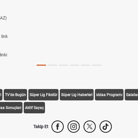
AZ)
link
inki
i
TV'de Bugün
Süper Lig Fikstür
Süper Lig Haberleri
iddaa Programı
Galata
daa Sonuçları
Aktif Sayaç
Takip Et