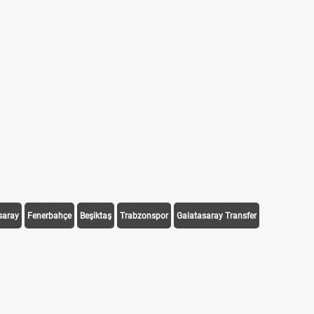
saray
Fenerbahçe
Beşiktaş
Trabzonspor
Galatasaray Transfer