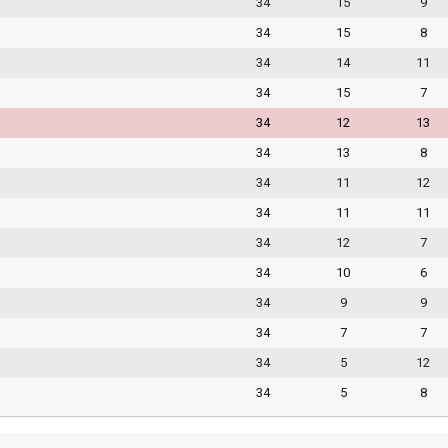
34
15
9
34
15
8
34
14
11
34
15
7
34
12
13
34
13
8
34
11
12
34
11
11
34
12
7
34
10
6
34
9
9
34
7
7
34
5
12
34
5
8