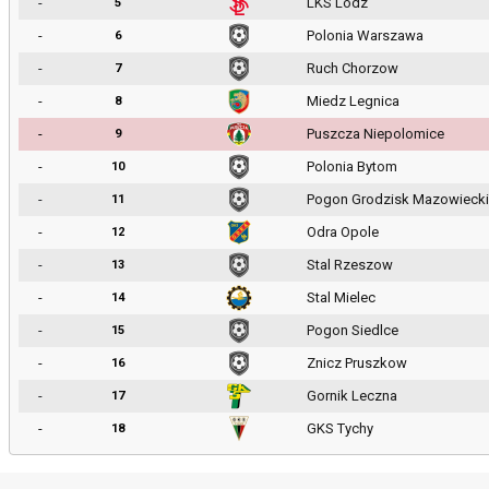
-
LKS Lodz
5
-
Polonia Warszawa
6
-
Ruch Chorzow
7
-
Miedz Legnica
8
-
Puszcza Niepolomice
9
-
Polonia Bytom
10
-
Pogon Grodzisk Mazowiecki
11
-
Odra Opole
12
-
Stal Rzeszow
13
-
Stal Mielec
14
-
Pogon Siedlce
15
-
Znicz Pruszkow
16
-
Gornik Leczna
17
-
GKS Tychy
18