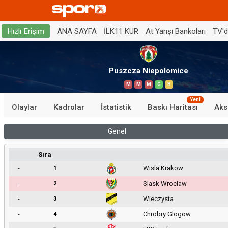
ANA SAYFA
İLK11 KUR
At Yarışı Bankoları
TV'
Hızlı Erişim
Puszcza Niepolomice
M
M
M
G
B
Yeni
Olaylar
Kadrolar
İstatistik
Baskı Haritası
Aks
Genel
Sıra
-
Wisla Krakow
1
-
Slask Wroclaw
2
-
Wieczysta
3
-
Chrobry Glogow
4