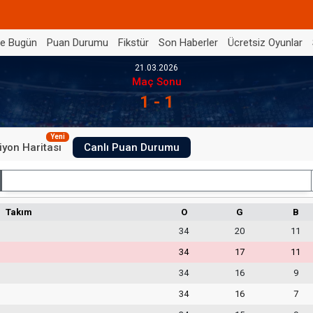
de Bugün
Puan Durumu
Fikstür
Son Haberler
Ücretsiz Oyunlar
21.03.2026
Maç Sonu
1 - 1
Yeni
iyon Haritası
Canlı Puan Durumu
İç Saha
Takım
O
G
B
34
20
11
34
17
11
34
16
9
34
16
7