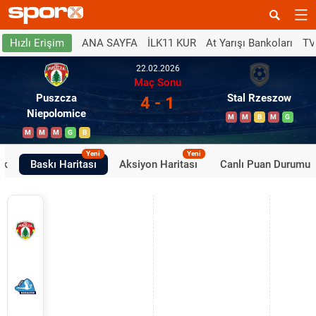
ANA SAYFA
İLK11 KUR
At Yarışı Bankoları
TV
Hızlı Erişim
22.02.2026
Maç Sonu
Puszcza
Stal Rzeszow
4 - 1
Niepolomice
M
M
B
M
G
M
M
M
G
B
Yeni
Yeni
ik
Baskı Haritası
Aksiyon Haritası
Canlı Puan Durumu