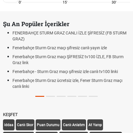
0'
15'
30'
Şu An Popüler İçerikler
FENERBAHÇE STURM GRAZ CANLI İZLE ŞİFRESİZ (FB STURM
GRAZ)
Fenerbahçe Sturm Graz maçı şifresiz canlı yayın izle
Fenerbahçe Sturm Graz maçı ŞİFRESİZ tv100 İZLE, FB Sturm
Graz link
Fenerbahçe - Sturm Graz maçı şifresiz izle canlı tv100 linki
Fenerbahçe Sturm Graz ücretsiz izle, Fener Sturm Graz maçı
canlı linki
KEŞFET
iddaa
Canlı Skor
Puan Durumu
Canlı Anlatım
At Yarışı