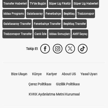
Transfer Haberleri
TV'de Bugün
Süper Lig Fikstür
Süper Lig Haberleri
iddaa Programı
Galatasaray
Fenerbahçe
Beşiktaş
Trabzonspor
Galatasaray Transfer
Fenerbahçe Transfer
Beşiktaş Transfer
Trabzonspor Transfer
Canlı İzle
iddaa Sonuçları
Aktif Sayaç
Takip Et
Bize Ulaşın
Künye
Kariyer
About US
Yasal Uyarı
Çerez Politikası
Gizlilik Politikası
KVKK Aydınlatma Metni Kurumsal