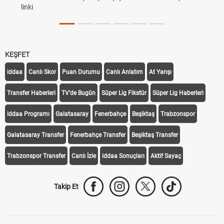
linki
KEŞFET
iddaa
Canlı Skor
Puan Durumu
Canlı Anlatım
At Yarışı
Transfer Haberleri
TV'de Bugün
Süper Lig Fikstür
Süper Lig Haberleri
iddaa Programı
Galatasaray
Fenerbahçe
Beşiktaş
Trabzonspor
Galatasaray Transfer
Fenerbahçe Transfer
Beşiktaş Transfer
Trabzonspor Transfer
Canlı İzle
iddaa Sonuçları
Aktif Sayaç
Takip Et