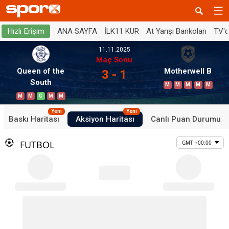
ANA SAYFA
İLK11 KUR
At Yarışı Bankoları
TV'
Hızlı Erişim
11.11.2025
Maç Sonu
Queen of the
Motherwell B
3 - 1
South
M
M
M
M
M
M
M
G
M
M
Yeni
Yeni
Baskı Haritası
Aksiyon Haritası
Canlı Puan Durumu
FUTBOL
GMT +00:00