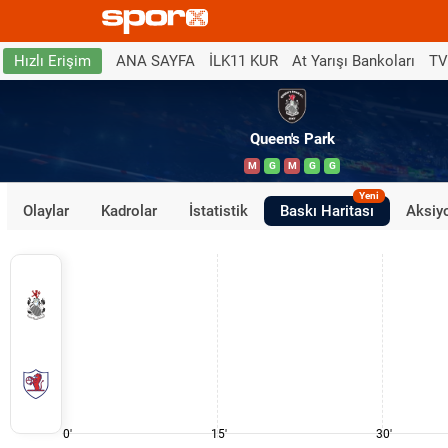
ANA SAYFA
İLK11 KUR
At Yarışı Bankoları
TV
Hızlı Erişim
Queen's Park
M
G
M
G
G
Yeni
Olaylar
Kadrolar
İstatistik
Baskı Haritası
Aksiyo
0'
15'
30'