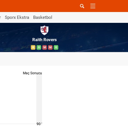
r
Sporx Ekstra
Basketbol
Raith Rovers
B
G
M
M
G
Maç Sonucu
90 '