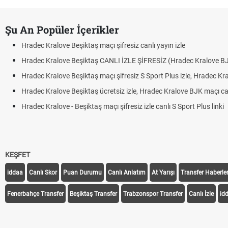
Şu An Popüler İçerikler
Hradec Kralove Beşiktaş maçı şifresiz canlı yayın izle
Hradec Kralove Beşiktaş CANLI İZLE ŞİFRESİZ (Hradec Kralove B
Hradec Kralove Beşiktaş maçı şifresiz S Sport Plus izle, Hradec Kr
Hradec Kralove Beşiktaş ücretsiz izle, Hradec Kralove BJK maçı canl
Hradec Kralove - Beşiktaş maçı şifresiz izle canlı S Sport Plus linki
KEŞFET
iddaa
Canlı Skor
Puan Durumu
Canlı Anlatım
At Yarışı
Transfer Haberler
Fenerbahçe Transfer
Beşiktaş Transfer
Trabzonspor Transfer
Canlı İzle
id