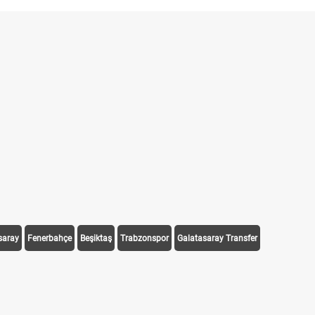
saray
Fenerbahçe
Beşiktaş
Trabzonspor
Galatasaray Transfer