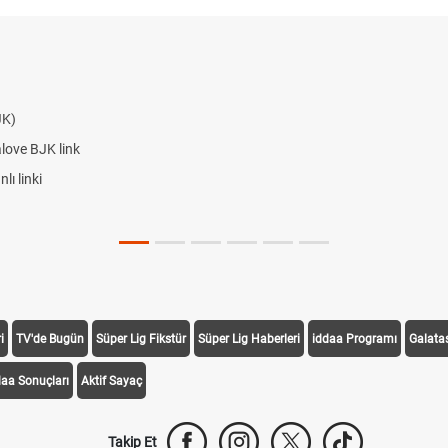
JK)
alove BJK link
ı linki
i
TV'de Bugün
Süper Lig Fikstür
Süper Lig Haberleri
iddaa Programı
Galata
daa Sonuçları
Aktif Sayaç
Takip Et