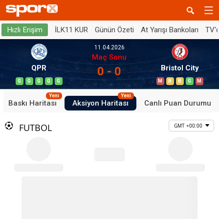
İLK11 KUR
Günün Özeti
At Yarışı Bankoları
TV'
Hızlı Erişim
11.04.2026
Maç Sonu
QPR
Bristol City
0 - 0
G
G
G
G
G
M
B
B
G
M
Yeni
Yeni
Baskı Haritası
Aksiyon Haritası
Canlı Puan Durumu
FUTBOL
GMT +00:00