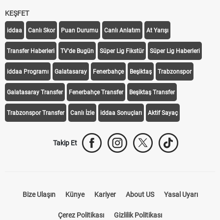
KEŞFET
iddaa
Canlı Skor
Puan Durumu
Canlı Anlatım
At Yarışı
Transfer Haberleri
TV'de Bugün
Süper Lig Fikstür
Süper Lig Haberleri
iddaa Programı
Galatasaray
Fenerbahçe
Beşiktaş
Trabzonspor
Galatasaray Transfer
Fenerbahçe Transfer
Beşiktaş Transfer
Trabzonspor Transfer
Canlı İzle
iddaa Sonuçları
Aktif Sayaç
Takip Et
Bize Ulaşın
Künye
Kariyer
About US
Yasal Uyarı
Çerez Politikası
Gizlilik Politikası