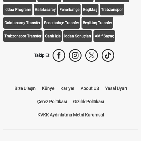
iddaa Programı
Galatasaray
Fenerbahçe
Beşiktaş
Trabzonspor
Galatasaray Transfer
Fenerbahçe Transfer
Beşiktaş Transfer
Trabzonspor Transfer
Canlı İzle
iddaa Sonuçları
Aktif Sayaç
Takip Et
Bize Ulaşın
Künye
Kariyer
About US
Yasal Uyarı
Çerez Politikası
Gizlilik Politikası
KVKK Aydınlatma Metni Kurumsal