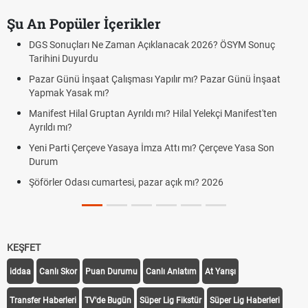
Şu An Popüler İçerikler
DGS Sonuçları Ne Zaman Açıklanacak 2026? ÖSYM Sonuç
Tarihini Duyurdu
Pazar Günü İnşaat Çalışması Yapılır mı? Pazar Günü İnşaat
Yapmak Yasak mı?
Manifest Hilal Gruptan Ayrıldı mı? Hilal Yelekçi Manifest'ten
Ayrıldı mı?
Yeni Parti Çerçeve Yasaya İmza Attı mı? Çerçeve Yasa Son
Durum
Şöförler Odası cumartesi, pazar açık mı? 2026
KEŞFET
iddaa
Canlı Skor
Puan Durumu
Canlı Anlatım
At Yarışı
Transfer Haberleri
TV'de Bugün
Süper Lig Fikstür
Süper Lig Haberleri