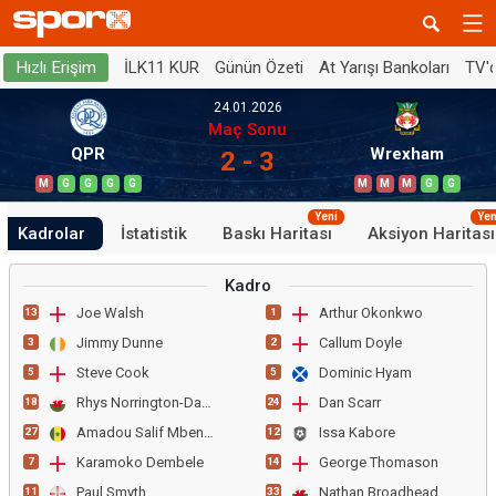
İLK11 KUR
Günün Özeti
At Yarışı Bankoları
TV'
Hızlı Erişim
24.01.2026
Maç Sonu
QPR
Wrexham
2 - 3
M
G
G
G
G
M
M
M
G
G
Yeni
Yen
Kadrolar
İstatistik
Baskı Haritası
Aksiyon Haritası
Kadro
Joe Walsh
Arthur Okonkwo
13
1
Jimmy Dunne
Callum Doyle
3
2
Steve Cook
Dominic Hyam
5
5
Rhys Norrington-Davies
Dan Scarr
18
24
Amadou Salif Mbengue
Issa Kabore
27
12
Karamoko Dembele
George Thomason
7
14
Paul Smyth
Nathan Broadhead
11
33