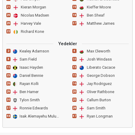
Kieran Morgan
Kieffer Moore
21
19
Nicolas Madsen
Ben Sheaf
24
18
Harvey Vale
Matthew James
20
37
Richard Kone
22
Yedekler
Kealey Adamson
Max Cleworth
2
4
Sam Field
Josh Windass
8
10
Isaac Hayden
Liberato Cacace
15
13
Daniel Bennie
George Dobson
23
15
Rayan Kolli
Jay Rodriguez
26
16
Ben Hamer
Oliver Rathbone
29
20
Tylon Smith
Callum Burton
30
25
Ronnie Edwards
Sam Smith
37
28
Isak Alemayehu Mulugeta
Ryan Longman
48
47