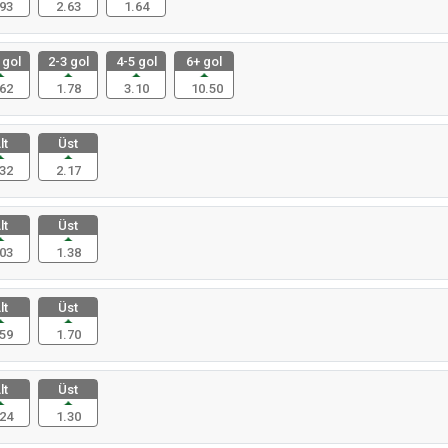
93
2.63
1.64
 gol
2-3 gol
4-5 gol
6+ gol
62
1.78
3.10
10.50
lt
Üst
32
2.17
lt
Üst
03
1.38
lt
Üst
59
1.70
lt
Üst
24
1.30