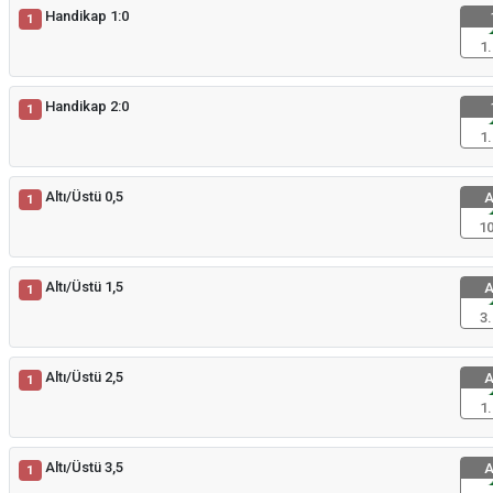
Handikap 1:0
1
1.
Handikap 2:0
1
1.
Altı/Üstü 0,5
A
1
10
Altı/Üstü 1,5
A
1
3.
Altı/Üstü 2,5
A
1
1.
Altı/Üstü 3,5
A
1