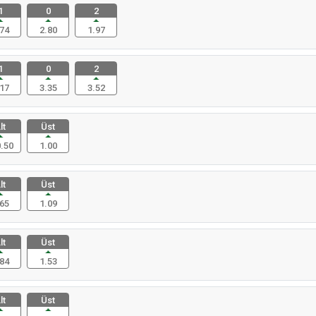
1
0
2
74
2.80
1.97
1
0
2
17
3.35
3.52
lt
Üst
.50
1.00
lt
Üst
65
1.09
lt
Üst
84
1.53
lt
Üst