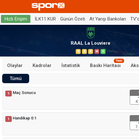
İLK11 KUR
Günün Özeti
At Yarışı Bankoları
TV'
Hızlı Erişim
RAAL La Louviere
B
B
B
M
G
Yeni
Olaylar
Kadrolar
İstatistik
Baskı Haritası
Aks
Tümü
Maç Sonucu
1
4.
Handikap 0:1
1
7.