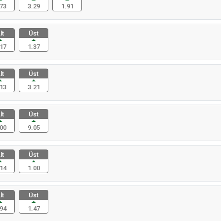
73
3.29
1.91
lt
Üst
17
1.37
lt
Üst
13
3.21
lt
Üst
00
9.05
lt
Üst
14
1.00
lt
Üst
94
1.47