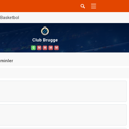
Basketbol
Club Brugge
G
M
M
M
M
minler