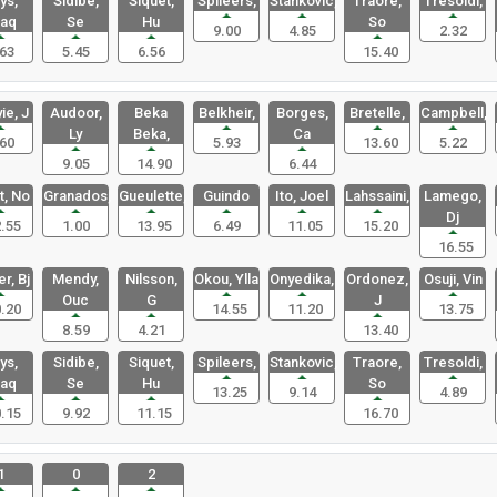
ys,
Sidibe,
Siquet,
Spileers,
Stankovic,
Traore,
Tresoldi,
aq
Se
Hu
So
9.00
4.85
2.32
63
5.45
6.56
15.40
ie, J
Audoor,
Beka
Belkheir,
Borges,
Bretelle,
Campbell,
Ly
Beka,
Ca
60
5.93
13.60
5.22
9.05
14.90
6.44
t, No
Granados,
Gueulette,
Guindo
Ito, Joel
Lahssaini,
Lamego,
Dj
.55
1.00
13.95
6.49
11.05
15.20
16.55
r, Bj
Mendy,
Nilsson,
Okou, Ylla
Onyedika,
Ordonez,
Osuji, Vin
Ouc
G
J
.20
14.55
11.20
13.75
8.59
4.21
13.40
ys,
Sidibe,
Siquet,
Spileers,
Stankovic,
Traore,
Tresoldi,
aq
Se
Hu
So
13.25
9.14
4.89
.15
9.92
11.15
16.70
1
0
2