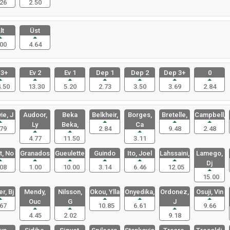
26
2.50
lt
Üst
00
4.64
 3+
Ev 2
Ev 1
Dep 1
Dep 2
Dep 3+
0
.50
13.30
5.20
2.73
3.50
3.69
2.84
ie, J
Audoor,
Beka
Belkheir,
Borges,
Bretelle,
Campbell,
Ly
Beka,
Ca
79
2.84
9.48
2.48
4.77
11.50
3.11
t, No
Granados,
Gueulette,
Guindo
Ito, Joel
Lahssaini,
Lamego,
Dj
08
1.00
10.00
3.14
6.46
12.05
15.00
r, Bj
Mendy,
Nilsson,
Okou, Ylla
Onyedika,
Ordonez,
Osuji, Vin
Ouc
G
J
67
10.85
6.61
9.66
4.45
2.02
9.18