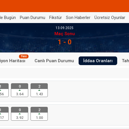
de Bugün
Puan Durumu
Fikstür
Son Haberler
Ücretsiz Oyunlar
13.09.2025
Maç Sonu
1 - 0
Yeni
iyon Haritası
Canlı Puan Durumu
İddaa Oranları
Tah
1
0
2
56
3.64
1.43
1
0
2
17
3.92
1.00