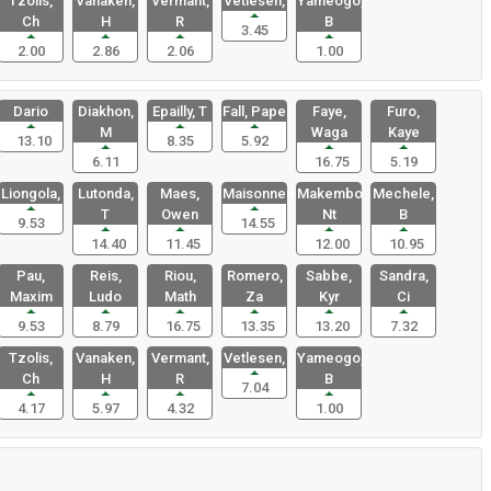
Tzolis,
Vanaken,
Vermant,
Vetlesen,
Yameogo,
Ch
H
R
B
3.45
2.00
2.86
2.06
1.00
Dario
Diakhon,
Epailly, T
Fall, Pape
Faye,
Furo,
M
Waga
Kaye
13.10
8.35
5.92
6.11
16.75
5.19
Liongola,
Lutonda,
Maes,
Maisonneuv
Makembo
Mechele,
T
Owen
Nt
B
9.53
14.55
14.40
11.45
12.00
10.95
Pau,
Reis,
Riou,
Romero,
Sabbe,
Sandra,
Maxim
Ludo
Math
Za
Kyr
Ci
9.53
8.79
16.75
13.35
13.20
7.32
Tzolis,
Vanaken,
Vermant,
Vetlesen,
Yameogo,
Ch
H
R
B
7.04
4.17
5.97
4.32
1.00