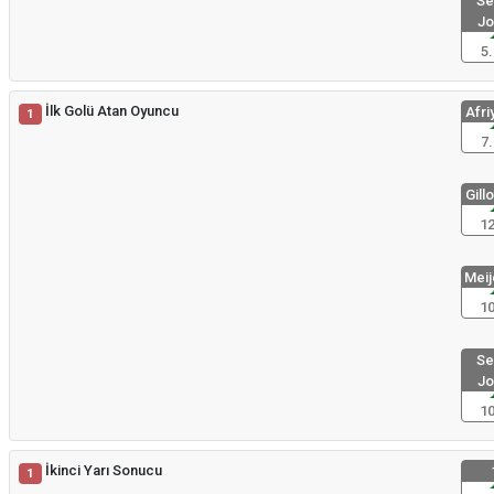
Se
Jo
5.
İlk Golü Atan Oyuncu
Afriy
1
7.
Gillo
12
Meije
10
Se
Jo
10
İkinci Yarı Sonucu
1