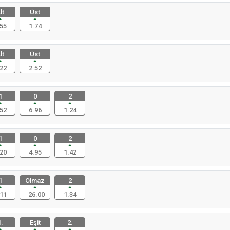
lt
Üst
55
1.74
lt
Üst
22
2.52
1
0
2
52
6.96
1.24
1
0
2
20
4.95
1.42
1
Olmaz
2
11
26.00
1.34
.
Eşit
2.