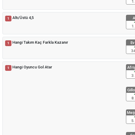
1.
Altı/Üstü 4,5
A
1
1.
Hangi Takım Kaç Farkla Kazanır
Ev
1
34
Hangi Oyuncu Gol Atar
Afriy
1
3.
Gillo
8.
Meije
5.