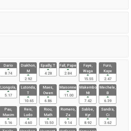
Dario
Diakhon,
Epailly, T
Fall, Pape
Faye,
Furo,
M
Waga
Kaye
8.74
4.28
2.84
2.92
15.55
2.47
Liongola,
Lutonda,
Maes,
Maisonneuv
Makembo
Mechele,
T
Owen
Nt
B
5.17
11.00
10.65
6.86
7.42
6.39
Pau,
Reis,
Riou,
Romero,
Sabbe,
Sandra,
Maxim
Ludo
Math
Za
Kyr
Ci
5.16
4.60
15.50
9.14
8.92
3.62