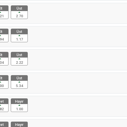
lt
Üst
21
2.70
lt
Üst
94
1.17
lt
Üst
34
2.22
lt
Üst
00
5.34
et
Hayır
82
1.00
et
Hayır