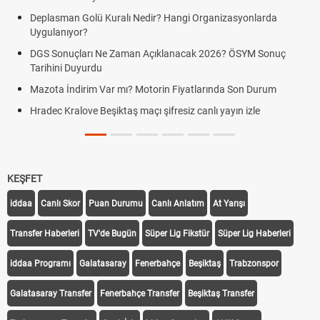
Deplasman Golü Kuralı Nedir? Hangi Organizasyonlarda
Uygulanıyor?
DGS Sonuçları Ne Zaman Açıklanacak 2026? ÖSYM Sonuç
Tarihini Duyurdu
Mazota İndirim Var mı? Motorin Fiyatlarında Son Durum
Hradec Kralove Beşiktaş maçı şifresiz canlı yayın izle
KEŞFET
iddaa
Canlı Skor
Puan Durumu
Canlı Anlatım
At Yarışı
Transfer Haberleri
TV'de Bugün
Süper Lig Fikstür
Süper Lig Haberleri
iddaa Programı
Galatasaray
Fenerbahçe
Beşiktaş
Trabzonspor
Galatasaray Transfer
Fenerbahçe Transfer
Beşiktaş Transfer