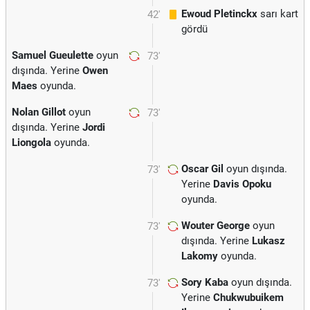
Ewoud Pletinckx
sarı kart
42'
gördü
Samuel Gueulette
oyun
73'
dışında. Yerine
Owen
Maes
oyunda.
Nolan Gillot
oyun
73'
dışında. Yerine
Jordi
Liongola
oyunda.
Oscar Gil
oyun dışında.
73'
Yerine
Davis Opoku
oyunda.
Wouter George
oyun
73'
dışında. Yerine
Lukasz
Lakomy
oyunda.
Sory Kaba
oyun dışında.
73'
Yerine
Chukwubuikem