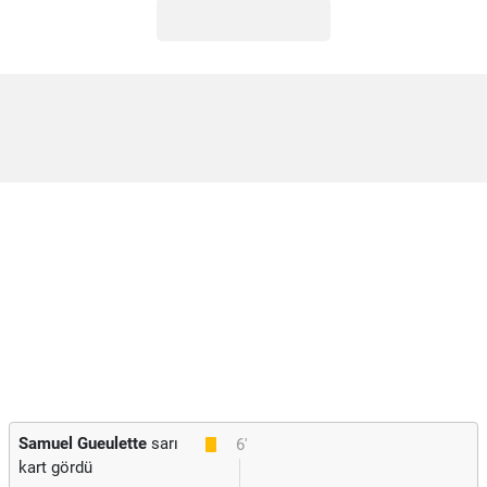
Samuel Gueulette
sarı
6'
kart gördü