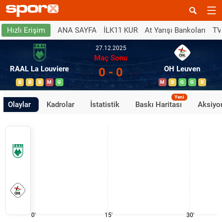
ANA SAYFA
İLK11 KUR
At Yarışı Bankoları
TV
Hızlı Erişim
27.12.2025
Maç Sonu
RAAL La Louviere
OH Leuven
0 - 0
B
B
B
M
G
M
B
G
G
B
Yeni
Olaylar
Kadrolar
İstatistik
Baskı Haritası
Aksiyon
0'
15'
30'