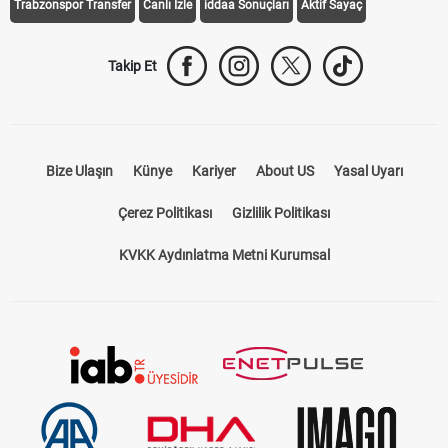
Trabzonspor Transfer
Canlı İzle
iddaa Sonuçları
Aktif Sayaç
Takip Et
Bize Ulaşın
Künye
Kariyer
About US
Yasal Uyarı
Çerez Politikası
Gizlilik Politikası
KVKK Aydınlatma Metni Kurumsal