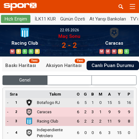
İLK11 KUR
Günün Özeti
At Yarışı Bankoları
TV'
Hızlı Erişim
22.05.2026
Maç Sonu
Racing Club
Caracas
2 - 2
M
B
G
G
B
M
M
M
B
G
Yeni
Yeni
Baskı Haritası
Aksiyon Haritası
Canlı Puan Durumu
Genel
İç Saha
Dış Saha
Sıra
Takım
O
G
B
M
A
Y
P
-
Botafogo RJ
6
5
1
0
15
5
16
1
-
Caracas
6
2
3
1
9
9
9
2
-
Racing Club
6
2
2
2
11
9
8
3
Independiente
-
6
0
0
6
3
15
0
4
Petrolero