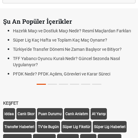
Şu An Popüler İçerikler
Hazırlık Maçı ve Dostluk Maçı Nedir? Resmî Maçlardan Farkları
Süper Lig Kaç Hafta ve Toplam Kaç Maç Oynanır?
Türkiye'de Transfer Dönemi Ne Zaman Başlıyor ve Bitiyor?
TFF Yabancı Oyuncu Kuralı Nedir? Güncel Sezonda Nasıl
Uygulanıyor?
PFDK Nedir? PFDK Açılımı, Görevleri ve Karar Süreci
KEŞFET
iddaa
Canlı Skor
Puan Durumu
Canlı Anlatım
At Yarışı
Transfer Haberleri
TV'de Bugün
Süper Lig Fikstür
Süper Lig Haberleri