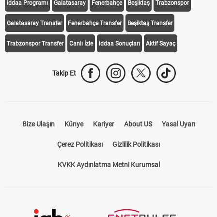
iddaa Programı
Galatasaray
Fenerbahçe
Beşiktaş
Trabzonspor
Galatasaray Transfer
Fenerbahçe Transfer
Beşiktaş Transfer
Trabzonspor Transfer
Canlı İzle
iddaa Sonuçları
Aktif Sayaç
Takip Et
Bize Ulaşın
Künye
Kariyer
About US
Yasal Uyarı
Çerez Politikası
Gizlilik Politikası
KVKK Aydınlatma Metni Kurumsal