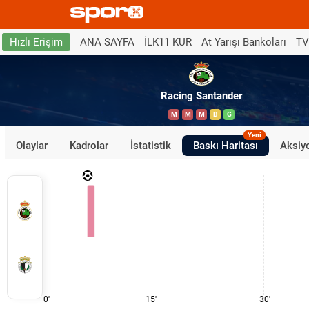
ANA SAYFA
İLK11 KUR
At Yarışı Bankoları
TV
Hızlı Erişim
Racing Santander
M
M
M
B
G
Yeni
Olaylar
Kadrolar
İstatistik
Baskı Haritası
Aksiyo
0'
15'
30'