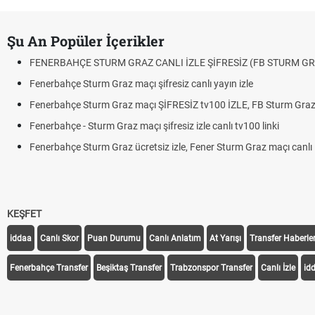
Şu An Popüler İçerikler
FENERBAHÇE STURM GRAZ CANLI İZLE ŞİFRESİZ (FB STURM GR
Fenerbahçe Sturm Graz maçı şifresiz canlı yayın izle
Fenerbahçe Sturm Graz maçı ŞİFRESİZ tv100 İZLE, FB Sturm Graz 
Fenerbahçe - Sturm Graz maçı şifresiz izle canlı tv100 linki
Fenerbahçe Sturm Graz ücretsiz izle, Fener Sturm Graz maçı canlı l
KEŞFET
iddaa
Canlı Skor
Puan Durumu
Canlı Anlatım
At Yarışı
Transfer Haberler
Fenerbahçe Transfer
Beşiktaş Transfer
Trabzonspor Transfer
Canlı İzle
id