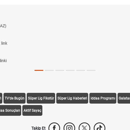
AZ)
link
inki
i
TV'de Bugün
Süper Lig Fikstür
Süper Lig Haberleri
iddaa Programı
Galata
daa Sonuçları
Aktif Sayaç
Takip Et