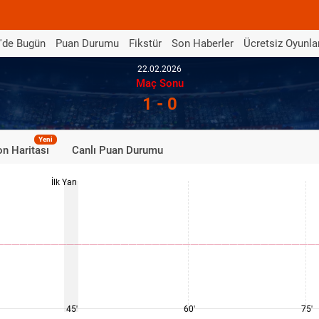
'de Bugün
Puan Durumu
Fikstür
Son Haberler
Ücretsiz Oyunla
22.02.2026
Maç Sonu
1 - 0
Yeni
n Haritası
Canlı Puan Durumu
İlk Yarı
45'
60'
75'