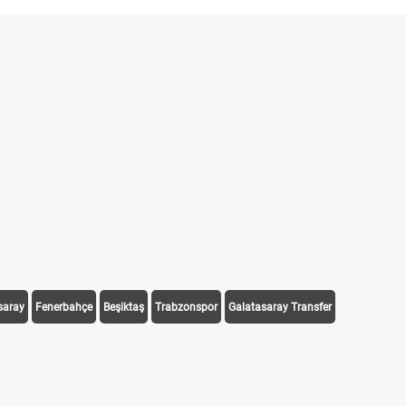
saray
Fenerbahçe
Beşiktaş
Trabzonspor
Galatasaray Transfer