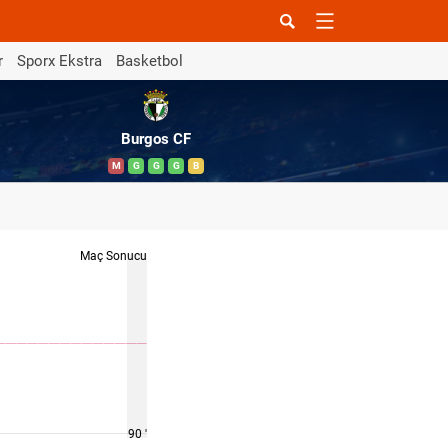
r
Sporx Ekstra
Basketbol
Burgos CF
M
G
G
G
B
Maç Sonucu
90 '